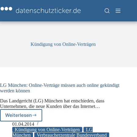
Zum
Inhalt
springen
Kündigung von Online-Verträgen
LG München: Online-Verträge müssen auch online gekündigt
werden können
Das Landgericht (LG) München hat entschieden, dass
Unternehmen, die neue Kunden über das Internet…
Weiterlesen
LG
München:
01.04.2014
Online-
Kündigung von Online-Verträgen
LG
Verträge
München
Verbraucherzentrale Bundesverband