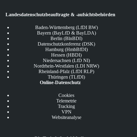
Landesdatenschutzbeauftragte & -aufsichtsbehörden
Baden-Württemberg (LfDI BW)
Bayern (BayLfD & BayLDA)
Berlin (BlnBDI)
Datenschutzkonferenz (DSK)
Hamburg (HmbBfDI)
Hessen (HBDI)
Niedersachsen (LfD NI)
Nordrhein-Westfalen (LDI NRW)
Rheinland-Pfalz (LfDI RLP)
Thüringen (TLfDI)
Online-Datenschutz
Cookies
Telemetrie
Tracking
VPN
Websiteanalyse