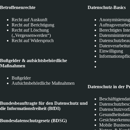
Betroffenenrechte
Datenschutz-Basics
Recht auf Auskunft
Anonymisierung
Recht auf Berichtigung
Auftragsverarbe
Recht auf Löschung
Berechtigtes Int
(„Vergessenwerden“)
Datenminimieru
Recht auf Widerspruch
Datenschutzbeau
Datenverarbeitu
Einwilligung
Informationspfli
Bußgelder & aufsichtsbehördliche
Maßnahmen
Bußgelder
Aufsichtsbehördliche Maßnahmen
Datenschutz in der P
Beschäftigtenda
Bundesbeauftragte für den Datenschutz und
Datenschutzbes
die Informationsfreiheit (BfDI)
Datenschutzvorf
Gesundheitsdate
Gesichtserkenn
Bundesdatenschutzgesetz (BDSG)
Mobile Business