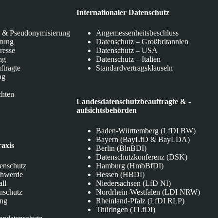
Internationaler Datenschutz
 & Pseudonymisierung
Angemessenheitsbeschluss
itung
Datenschutz – Großbritannien
eresse
Datenschutz – USA
ng
Datenschutz – Italien
ftragte
Standardvertragsklauseln
ng
chten
Landesdatenschutzbeauftragte & -
aufsichtsbehörden
Baden-Württemberg (LfDI BW)
Bayern (BayLfD & BayLDA)
raxis
Berlin (BlnBDI)
Datenschutzkonferenz (DSK)
tenschutz
Hamburg (HmbBfDI)
chwerde
Hessen (HBDI)
all
Niedersachsen (LfD NI)
nschutz
Nordrhein-Westfalen (LDI NRW)
ung
Rheinland-Pfalz (LfDI RLP)
Thüringen (TLfDI)