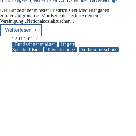
BMI: Längere Speicherfristen von Daten über Tatverdächtige
Der Bundesinnenminister Friedrich sieht Medienangaben
zufolge aufgrund der Mordserie der rechtsextremen
Vereinigung „Nationalsozialistischer…
Weiterlesen
BMI:
Längere
22.11.2011
Speicherfristen
Bundesinnenminister
längere
von
Speicherfristen
Tatverdächtige
Verfassungsschutz
Daten
über
Tatverdächtige