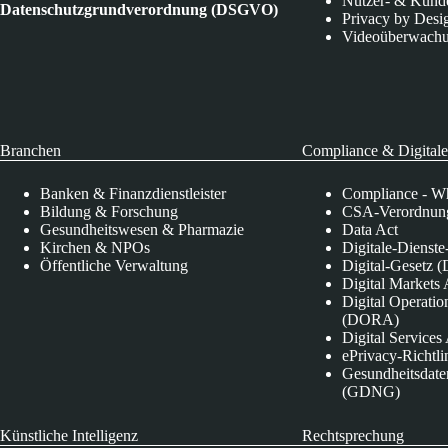
Nutzer- & Kund
Datenschutzgrundverordnung (DSGVO)
Privacy by Desi
Videoüberwach
Branchen
Compliance & Digitale
Banken & Finanzdienstleister
Compliance - Wh
Bildung & Forschung
CSA-Verordnung
Gesundheitswesen & Pharmazie
Data Act
Kirchen & NPOs
Digitale-Dienst
Öffentliche Verwaltung
Digital-Gesetz (
Digital Market
Digital Operatio
(DORA)
Digital Service
ePrivacy-Richtli
Gesundheitsdate
(GDNG)
Künstliche Intelligenz
Rechtsprechung