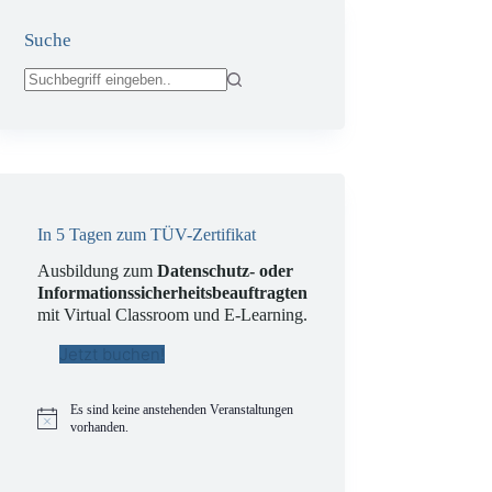
Suche
Keine
Ergebnisse
In 5 Tagen zum TÜV-Zertifikat
Ausbildung zum
Datenschutz- oder
Informationssicherheitsbeauftragten
mit Virtual Classroom und E-Learning.
Jetzt buchen!
Es sind keine anstehenden Veranstaltungen
H
vorhanden.
i
n
w