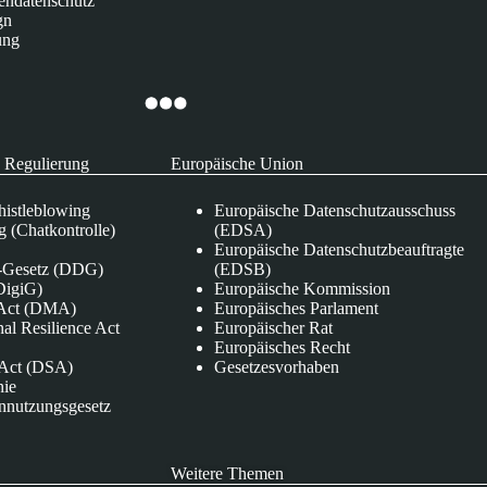
endatenschutz
gn
ung
 Regulierung
Europäische Union
istleblowing
Europäische Datenschutzausschuss
 (Chatkontrolle)
(EDSA)
Europäische Datenschutzbeauftragte
e-Gesetz (DDG)
(EDSB)
DigiG)
Europäische Kommission
s Act (DMA)
Europäisches Parlament
nal Resilience Act
Europäischer Rat
Europäisches Recht
s Act (DSA)
Gesetzesvorhaben
nie
nnutzungsgesetz
Weitere Themen