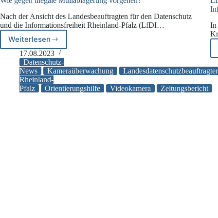
Wie gegen illegale Müllablagerung vorgehen?
LD
In
Nach der Ansicht des Landesbeauftragten für den Datenschutz
und die Informationsfreiheit Rheinland-Pfalz (LfDI…
In
Kr
Weiterlesen
Wie
gegen
17.08.2023
illegale
Datenschutz-
Müllablagerung
News
Kameraüberwachung
Landesdatenschutzbeauftragter
Rheinland-
vorgehen?
Pfalz
Orientierungshilfe
Videokamera
Zeitungsbericht