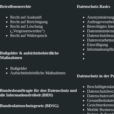
Betroffenenrechte
Datenschutz-Basics
Recht auf Auskunft
Anonymisierung
Recht auf Berichtigung
Auftragsverarbe
Recht auf Löschung
Berechtigtes Int
(„Vergessenwerden“)
Datenminimieru
Recht auf Widerspruch
Datenschutzbeau
Datenverarbeitu
Einwilligung
Informationspfli
Bußgelder & aufsichtsbehördliche
Maßnahmen
Bußgelder
Aufsichtsbehördliche Maßnahmen
Datenschutz in der P
Beschäftigtenda
Bundesbeauftragte für den Datenschutz und
Datenschutzbes
die Informationsfreiheit (BfDI)
Datenschutzvorf
Gesundheitsdate
Gesichtserkenn
Bundesdatenschutzgesetz (BDSG)
Mobile Business