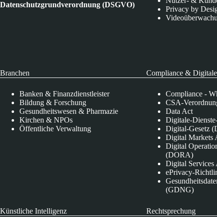
Nutzer- & Kund
Datenschutzgrundverordnung (DSGVO)
Privacy by Desi
Videoüberwach
Branchen
Compliance & Digitale
Banken & Finanzdienstleister
Compliance - Wh
Bildung & Forschung
CSA-Verordnung
Gesundheitswesen & Pharmazie
Data Act
Kirchen & NPOs
Digitale-Dienst
Öffentliche Verwaltung
Digital-Gesetz (
Digital Market
Digital Operatio
(DORA)
Digital Service
ePrivacy-Richtli
Gesundheitsdate
(GDNG)
Künstliche Intelligenz
Rechtsprechung