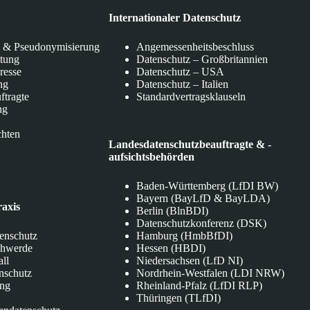
Internationaler Datenschutz
 & Pseudonymisierung
Angemessenheitsbeschluss
itung
Datenschutz – Großbritannien
eresse
Datenschutz – USA
ng
Datenschutz – Italien
ftragte
Standardvertragsklauseln
ng
chten
Landesdatenschutzbeauftragte & -
aufsichtsbehörden
Baden-Württemberg (LfDI BW)
Bayern (BayLfD & BayLDA)
raxis
Berlin (BlnBDI)
Datenschutzkonferenz (DSK)
tenschutz
Hamburg (HmbBfDI)
chwerde
Hessen (HBDI)
all
Niedersachsen (LfD NI)
nschutz
Nordrhein-Westfalen (LDI NRW)
ung
Rheinland-Pfalz (LfDI RLP)
Thüringen (TLfDI)