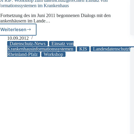
I RlP: Workshop zum datenschutzgerechten Einsatz von
formationssystemen im Krankenhaus
 Fortsetzung des im Juni 2011 begonnenen Dialogs mit den
ankenhäusern im Lande…
Weiterlesen
LDI
RlP:
10.09.2012
Workshop
Datenschutz-News
Einsatz von
zum
Krankenhausinformationssystemen
KIS
Landesdatenschutzbea
Rheinland-Pfalz
Workshop
datenschutzgerechten
Einsatz
von
Informationssystemen
im
Krankenhaus