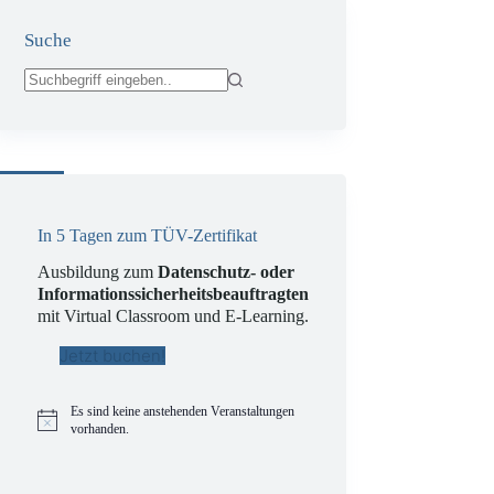
Suche
Keine
Ergebnisse
uftragter
In 5 Tagen zum TÜV-Zertifikat
Ausbildung zum
Datenschutz- oder
Informationssicherheitsbeauftragten
mit Virtual Classroom und E-Learning.
Jetzt buchen!
Es sind keine anstehenden Veranstaltungen
H
vorhanden.
i
n
w