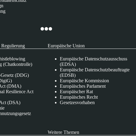
endatenschutz
gn
ung
 Regulierung
Europäische Union
istleblowing
Europäische Datenschutzausschuss
 (Chatkontrolle)
(EDSA)
Europäische Datenschutzbeauftragte
e-Gesetz (DDG)
(EDSB)
DigiG)
Europäische Kommission
s Act (DMA)
Europäisches Parlament
nal Resilience Act
Europäischer Rat
Europäisches Recht
s Act (DSA)
Gesetzesvorhaben
nie
nnutzungsgesetz
Weitere Themen