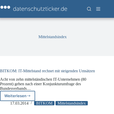
Zum
Inhalt
springen
Mittelstandsindex
BITKOM: IT-Mittelstand rechnet mit steigenden Umsätzen
Acht von zehn mittelständischen IT-Unternehmen (80
Prozent) gehen nach einer Konjunkturumfrage des
Bundesverbands…
Weiterlesen
BITKOM:
IT-
17.03.2014
BITKOM
Mittelstandsindex
Mittelstand
rechnet