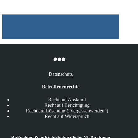
mit
steigenden
Umsätzen
Datenschutz
Betroffenenrechte
Recht auf Auskunft
Recht auf Berichtigung
Recht auf Löschung („Vergessenwerden“)
Recht auf Widerspruch
Bußgelder & aufsichtsbehördliche Maßnahmen