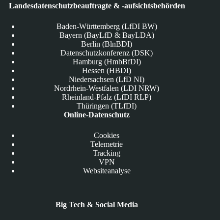
Landesdatenschutzbeauftragte & -aufsichtsbehörden
Baden-Württemberg (LfDI BW)
Bayern (BayLfD & BayLDA)
Berlin (BlnBDI)
Datenschutzkonferenz (DSK)
Hamburg (HmbBfDI)
Hessen (HBDI)
Niedersachsen (LfD NI)
Nordrhein-Westfalen (LDI NRW)
Rheinland-Pfalz (LfDI RLP)
Thüringen (TLfDI)
Online-Datenschutz
Cookies
Telemetrie
Tracking
VPN
Websiteanalyse
Big Tech & Social Media