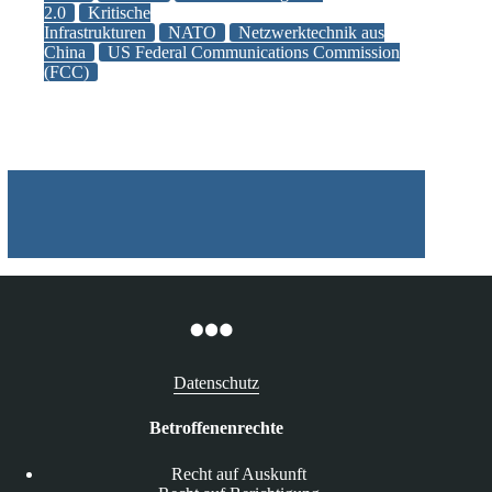
2.0
Kritische
NATO-
Infrastrukturen
NATO
Netzwerktechnik aus
Staaten
China
US Federal Communications Commission
vor
(FCC)
gefährlichen
Schwachstellen
Datenschutz
Betroffenenrechte
Recht auf Auskunft