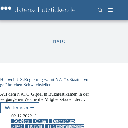
Zum
Inhalt
springen
NATO
Huawei: US-Regierung warnt NATO-Staaten vor
gefährlichen Schwachstellen
Auf dem NATO-Gipfel in Bukarest kamen in der
vergangenen Woche die Mitgliedsstaaten der…
Weiterlesen
Huawei:
US-
02.12.2022
Regierung
5G-Netz
China
Datenschutz-
warnt
News
Huawei
IT-Sicherheitsgesetz