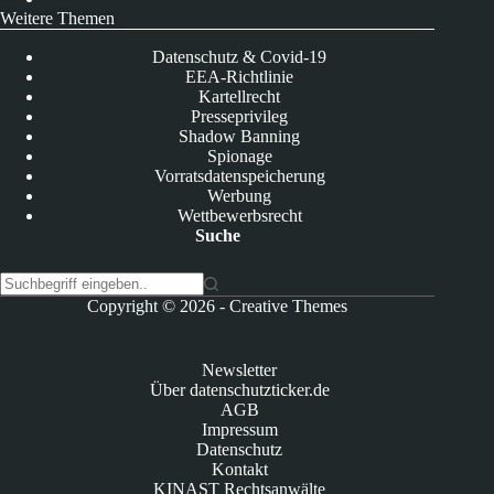
Weitere Themen
Datenschutz & Covid-19
EEA-Richtlinie
Kartellrecht
Presseprivileg
Shadow Banning
Spionage
Vorratsdatenspeicherung
Werbung
Wettbewerbsrecht
Suche
K
Copyright © 2026 -
Creative Themes
e
i
n
Newsletter
e
Über datenschutzticker.de
E
AGB
r
Impressum
g
Datenschutz
e
Kontakt
b
KINAST Rechtsanwälte