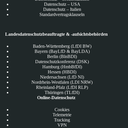
Datenschutz – USA
Datenschutz – Italien
Standardvertragsklauseln
Landesdatenschutzbeauftragte & -aufsichtsbehörden
Baden-Württemberg (LfDI BW)
Bayern (BayLfD & BayLDA)
Berlin (BlnBDI)
Datenschutzkonferenz (DSK)
Hamburg (HmbBfDI)
Hessen (HBDI)
Niedersachsen (LfD NI)
Nordrhein-Westfalen (LDI NRW)
Rheinland-Pfalz (LfDI RLP)
Thüringen (TLfDI)
Online-Datenschutz
Cookies
Telemetrie
Tracking
VPN