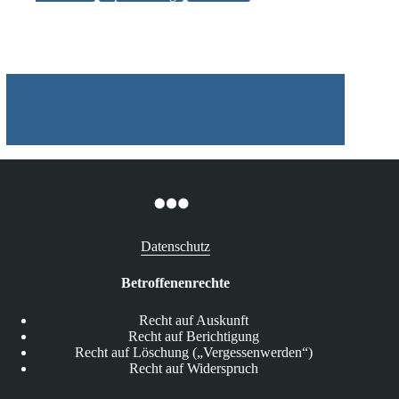
von
IP-
Adressen
durch
Telekom
zulässig
Datenschutz
Betroffenenrechte
Recht auf Auskunft
Recht auf Berichtigung
Recht auf Löschung („Vergessenwerden“)
Recht auf Widerspruch