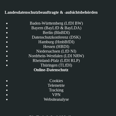
Landesdatenschutzbeauftragte & -aufsichtsbehörden
Baden-Württemberg (LfDI BW)
Bayern (BayLfD & BayLDA)
Berlin (BlnBDI)
Datenschutzkonferenz (DSK)
Hamburg (HmbBfDI)
Hessen (HBDI)
Niedersachsen (LfD NI)
Nordrhein-Westfalen (LDI NRW)
Rheinland-Pfalz (LfDI RLP)
Thüringen (TLfDI)
Online-Datenschutz
Cookies
Telemetrie
Tracking
VPN
Websiteanalyse