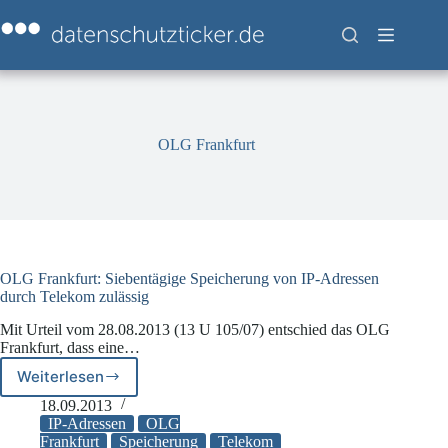
Zum
Inhalt
springen
OLG Frankfurt
OLG Frankfurt: Siebentägige Speicherung von IP-Adressen
durch Telekom zulässig
Mit Urteil vom 28.08.2013 (13 U 105/07) entschied das OLG
Frankfurt, dass eine…
Weiterlesen
OLG
Frankfurt:
18.09.2013
Siebentägige
IP-Adressen
OLG
Speicherung
Frankfurt
Speicherung
Telekom