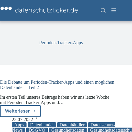
Zum
Inhalt
springen
Perioden-Tracker-Apps
Die Debatte um Perioden-Tracker-Apps und einen möglichen
Datenhandel – Teil 2
Im ersten Teil unseres Beitrags haben wir uns letzte Woche
mit Perioden-Tracker-Apps und…
Weiterlesen
Die
Debatte
22.07.2022
um
Apps
Datenhandel
Datenhändler
Datenschutz-
Perioden-
News
DSGVO
Gesundheitsdaten
Gesundheitsdatenschu