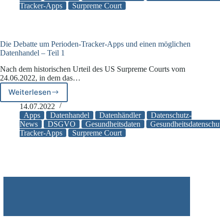
Tracker-Apps
Surpreme Court
Tracker-
Apps
und
einen
möglichen
Die Debatte um Perioden-Tracker-Apps und einen möglichen
Datenhandel
Datenhandel – Teil 1
–
Nach dem historischen Urteil des US Surpreme Courts vom
Teil
24.06.2022, in dem das…
2
Weiterlesen
Die
Debatte
14.07.2022
um
Apps
Datenhandel
Datenhändler
Datenschutz-
Perioden-
News
DSGVO
Gesundheitsdaten
Gesundheitsdatenschu
Tracker-Apps
Surpreme Court
Tracker-
Apps
und
einen
möglichen
Datenhandel
–
Teil
1