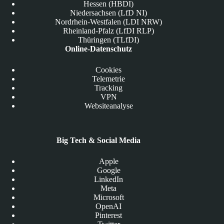
Hessen (HBDI)
Niedersachsen (LfD NI)
Nordrhein-Westfalen (LDI NRW)
Rheinland-Pfalz (LfDI RLP)
Thüringen (TLfDI)
Online-Datenschutz
Cookies
Telemetrie
Tracking
VPN
Websiteanalyse
Big Tech & Social Media
Apple
Google
LinkedIn
Meta
Microsoft
OpenAI
Pinterest