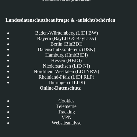
Landesdatenschutzbeauftragte & -aufsichtsbehörden
Baden-Württemberg (LfDI BW)
Bayern (BayLfD & BayLDA)
Berlin (BlnBDI)
Datenschutzkonferenz (DSK)
Hamburg (HmbBfDI)
Hessen (HBDI)
Niedersachsen (LfD NI)
Nordrhein-Westfalen (LDI NRW)
Rheinland-Pfalz (LfDI RLP)
Thüringen (TLfDI)
Online-Datenschutz
Cookies
Telemetrie
Tracking
VPN
Websiteanalyse