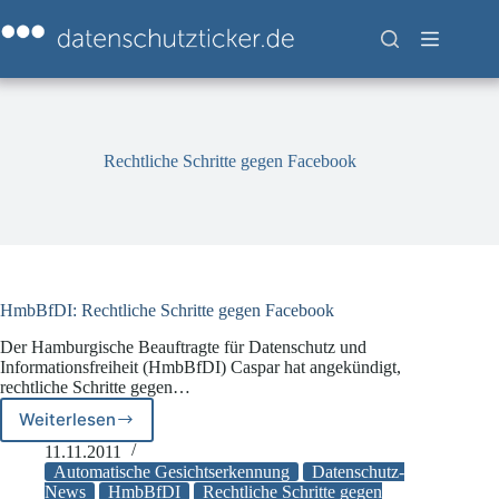
Zum
Inhalt
springen
Rechtliche Schritte gegen Facebook
HmbBfDI: Rechtliche Schritte gegen Facebook
Der Hamburgische Beauftragte für Datenschutz und
Informationsfreiheit (HmbBfDI) Caspar hat angekündigt,
rechtliche Schritte gegen…
Weiterlesen
HmbBfDI:
Rechtliche
11.11.2011
Schritte
Automatische Gesichtserkennung
Datenschutz-
gegen
News
HmbBfDI
Rechtliche Schritte gegen