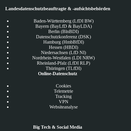
Landesdatenschutzbeauftragte & -aufsichtsbehörden
Baden-Württemberg (LfDI BW)
Bayern (BayLfD & BayLDA)
Berlin (BlnBDI)
Datenschutzkonferenz (DSK)
Hamburg (HmbBfDI)
Hessen (HBDI)
Niedersachsen (LfD NI)
Nordrhein-Westfalen (LDI NRW)
Rheinland-Pfalz (LfDI RLP)
Thüringen (TLfDI)
Online-Datenschutz
Cookies
Telemetrie
Tracking
VPN
Websiteanalyse
Big Tech & Social Media