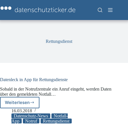
Zum
Inhalt
springen
Rettungsdienst
Datenleck in App für Rettungsdienste
Sobald in der Notrufzentrale ein Anruf eingeht, werden Daten
über den gemeldeten Notfall…
Weiterlesen
Datenleck
in
16.03.2018
App
Datenschutz-News
Notfall-
für
App
Notruf
Rettungsdienst
Rettungsdienste