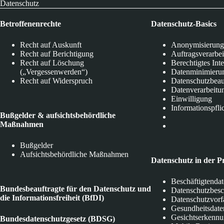
Datenschutz
Betroffenenrechte
Datenschutz-Basics
Recht auf Auskunft
Anonymisierung
Recht auf Berichtigung
Auftragsverarbe
Recht auf Löschung
Berechtigtes Int
(„Vergessenwerden“)
Datenminimieru
Recht auf Widerspruch
Datenschutzbeau
Datenverarbeitu
Einwilligung
Informationspfli
Bußgelder & aufsichtsbehördliche
Maßnahmen
Bußgelder
Aufsichtsbehördliche Maßnahmen
Datenschutz in der P
Beschäftigtenda
Bundesbeauftragte für den Datenschutz und
Datenschutzbes
die Informationsfreiheit (BfDI)
Datenschutzvorf
Gesundheitsdate
Gesichtserkenn
Bundesdatenschutzgesetz (BDSG)