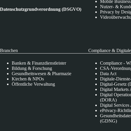
Mobile Business
Nutzer- & Kund
Datenschutzgrundverordnung (DSGVO)
Privacy by Desi
Videoüberwach
Branchen
Compliance & Digitale
Banken & Finanzdienstleister
Compliance - Wh
Bildung & Forschung
CSA-Verordnung
Gesundheitswesen & Pharmazie
Data Act
Kirchen & NPOs
Digitale-Dienst
Öffentliche Verwaltung
Digital-Gesetz (
Digital Market
Digital Operatio
(DORA)
Digital Service
ePrivacy-Richtli
Gesundheitsdate
(GDNG)