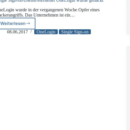
ngle Sign-on-Dienst-Hersteller OneLogin wurde gehackt
eLogin wurde in der vergangenen Woche Opfer eines
ckerangriffs. Das Unternehmen ist ein…
Weiterlesen
Single
Sign-
08.06.2017
OneLogin
Single Sign-on
on-
Dienst-
Hersteller
OneLogin
wurde
gehackt