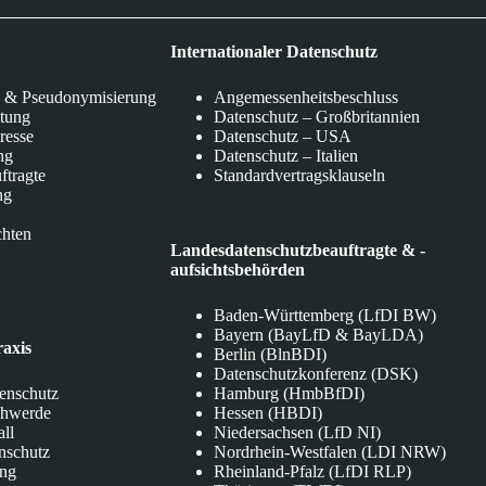
Internationaler Datenschutz
 & Pseudonymisierung
Angemessenheitsbeschluss
itung
Datenschutz – Großbritannien
eresse
Datenschutz – USA
ng
Datenschutz – Italien
ftragte
Standardvertragsklauseln
ng
chten
Landesdatenschutzbeauftragte & -
aufsichtsbehörden
Baden-Württemberg (LfDI BW)
Bayern (BayLfD & BayLDA)
raxis
Berlin (BlnBDI)
Datenschutzkonferenz (DSK)
tenschutz
Hamburg (HmbBfDI)
chwerde
Hessen (HBDI)
all
Niedersachsen (LfD NI)
nschutz
Nordrhein-Westfalen (LDI NRW)
ung
Rheinland-Pfalz (LfDI RLP)