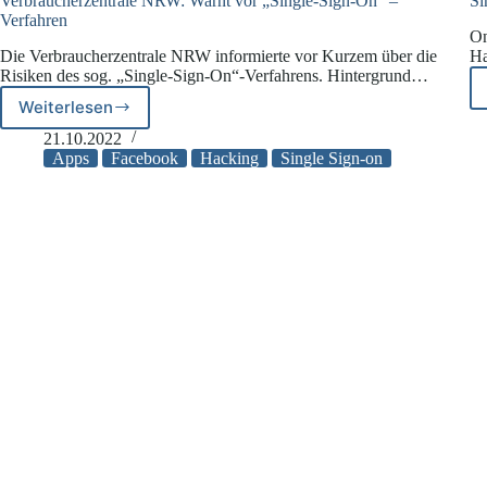
Verbraucherzentrale NRW: Warnt vor „Single-Sign-On“ –
Si
Verfahren
On
Die Verbraucherzentrale NRW informierte vor Kurzem über die
Ha
Risiken des sog. „Single-Sign-On“-Verfahrens. Hintergrund…
Weiterlesen
Verbraucherzentrale
NRW:
21.10.2022
Warnt
Apps
Facebook
Hacking
Single Sign-on
vor
„Single-
Sign-
On“
–
Verfahren