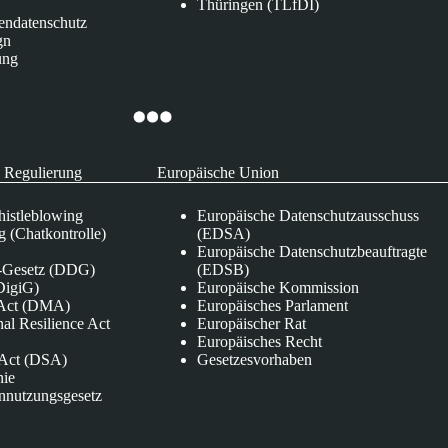
Thüringen (TLfDI)
endatenschutz
gn
ung
 Regulierung
Europäische Union
istleblowing
Europäische Datenschutzausschuss
 (Chatkontrolle)
(EDSA)
Europäische Datenschutzbeauftragte
e-Gesetz (DDG)
(EDSB)
DigiG)
Europäische Kommission
s Act (DMA)
Europäisches Parlament
nal Resilience Act
Europäischer Rat
Europäisches Recht
s Act (DSA)
Gesetzesvorhaben
nie
nnutzungsgesetz