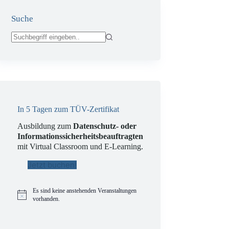
Suche
Keine
Ergebnisse
In 5 Tagen zum TÜV-Zertifikat
Ausbildung zum
Datenschutz- oder
Informationssicherheitsbeauftragten
mit Virtual Classroom und E-Learning.
Jetzt buchen!
Es sind keine anstehenden Veranstaltungen
H
vorhanden.
i
n
w