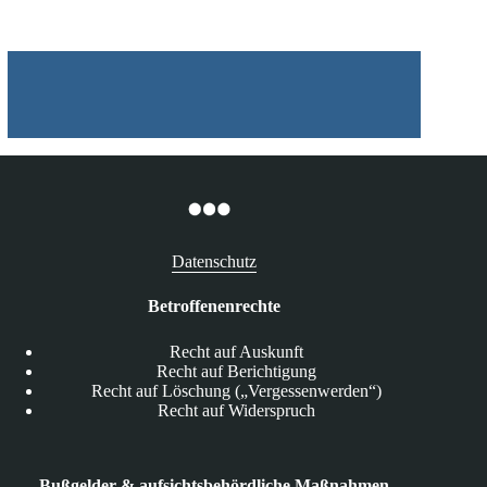
auf
Kontakte
und
Fotobibliothek
Datenschutz
Betroffenenrechte
Recht auf Auskunft
Recht auf Berichtigung
Recht auf Löschung („Vergessenwerden“)
Recht auf Widerspruch
Bußgelder & aufsichtsbehördliche Maßnahmen