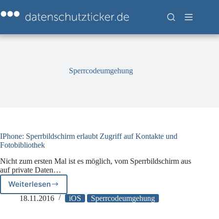
Zum
Inhalt
springen
Sperrcodeumgehung
IPhone: Sperrbildschirm erlaubt Zugriff auf Kontakte und
Fotobibliothek
Nicht zum ersten Mal ist es möglich, vom Sperrbildschirm aus
auf private Daten…
Weiterlesen
IPhone:
Sperrbildschirm
18.11.2016
iOS
Sperrcodeumgehung
erlaubt
Zugriff