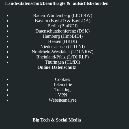
Landesdatenschutzbeauftragte & -aufsichtsbehörden
Baden-Württemberg (LfDI BW)
Bayern (BayLfD & BayLDA)
Berlin (BlnBDI)
Datenschutzkonferenz (DSK)
Hamburg (HmbBfDI)
Hessen (HBDI)
Niedersachsen (LfD NI)
Nordrhein-Westfalen (LDI NRW)
Rheinland-Pfalz (LfDI RLP)
Thüringen (TLfDI)
Online-Datenschutz
Cookies
Telemetrie
Tracking
VPN
Websiteanalyse
Big Tech & Social Media