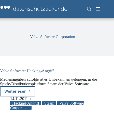
Zum
Inhalt
springen
Valve Software Corporation
Valve Software: Hacking-Angriff
Medienangaben zufolge ist es Unbekannten gelungen, in die
Spiele-Distributionsplattform Steam der Valve Software…
Weiterlesen
Valve
Software:
14.11.2011
Hacking-
Hacking-Angriff
Steam
Valve Software
Angriff
Corporation