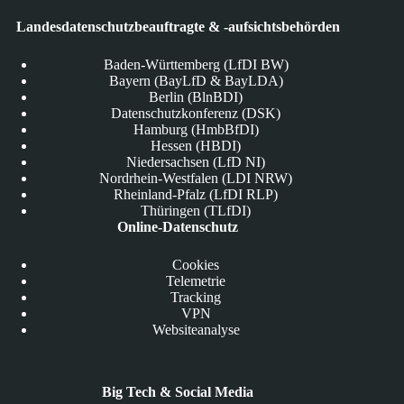
Landesdatenschutzbeauftragte & -aufsichtsbehörden
Baden-Württemberg (LfDI BW)
Bayern (BayLfD & BayLDA)
Berlin (BlnBDI)
Datenschutzkonferenz (DSK)
Hamburg (HmbBfDI)
Hessen (HBDI)
Niedersachsen (LfD NI)
Nordrhein-Westfalen (LDI NRW)
Rheinland-Pfalz (LfDI RLP)
Thüringen (TLfDI)
Online-Datenschutz
Cookies
Telemetrie
Tracking
VPN
Websiteanalyse
Big Tech & Social Media