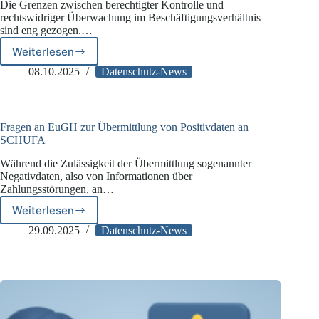
Die Grenzen zwischen berechtigter Kontrolle und
rechtswidriger Überwachung im Beschäftigungsverhältnis
sind eng gezogen.…
Weiterlesen
LAG
Hamm:
08.10.2025
Datenschutz-News
Schadensersatz
nach
Arbeitnehmerüberwachung
Fragen an EuGH zur Übermittlung von Positivdaten an
SCHUFA
Während die Zulässigkeit der Übermittlung sogenannter
Negativdaten, also von Informationen über
Zahlungsstörungen, an…
Weiterlesen
Fragen
an
29.09.2025
Datenschutz-News
EuGH
zur
Übermittlung
von
Positivdaten
an