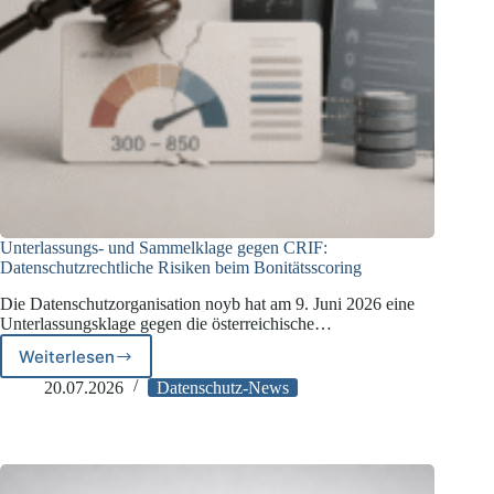
Unterlassungs- und Sammelklage gegen CRIF:
Datenschutzrechtliche Risiken beim Bonitätsscoring
Die Datenschutzorganisation noyb hat am 9. Juni 2026 eine
Unterlassungsklage gegen die österreichische…
Weiterlesen
Unterlassungs-
und
20.07.2026
Datenschutz-News
Sammelklage
gegen
CRIF:
Datenschutzrechtliche
Risiken