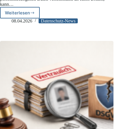
kann…
Weiterlesen
Datenpanne
beim
08.04.2026
Datenschutz-News
Finanzamt:
1.000
Euro
DSGVO-
Schadensersatz