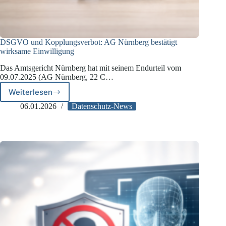
DSGVO und Kopplungsverbot: AG Nürnberg bestätigt
wirksame Einwilligung
Das Amtsgericht Nürnberg hat mit seinem Endurteil vom
09.07.2025 (AG Nürnberg, 22 C…
Weiterlesen
DSGVO
und
06.01.2026
Datenschutz-News
Kopplungsverbot:
AG
Nürnberg
bestätigt
wirksame
Einwilligung