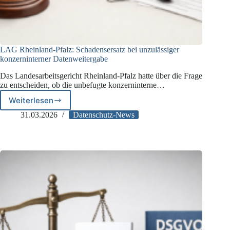
LAG Rheinland-Pfalz: Schadensersatz bei unzulässiger
konzerninterner Datenweitergabe
Das Landesarbeitsgericht Rheinland-Pfalz hatte über die Frage
zu entscheiden, ob die unbefugte konzerninterne…
Weiterlesen
LAG
Rheinland-
31.03.2026
Datenschutz-News
Pfalz:
Schadensersatz
bei
unzulässiger
konzerninterner
Datenweitergabe