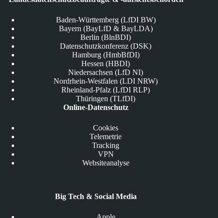
Baden-Württemberg (LfDI BW)
Bayern (BayLfD & BayLDA)
Berlin (BlnBDI)
Datenschutzkonferenz (DSK)
Hamburg (HmbBfDI)
Hessen (HBDI)
Niedersachsen (LfD NI)
Nordrhein-Westfalen (LDI NRW)
Rheinland-Pfalz (LfDI RLP)
Thüringen (TLfDI)
Online-Datenschutz
Cookies
Telemetrie
Tracking
VPN
Websiteanalyse
Big Tech & Social Media
Apple