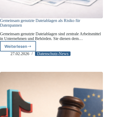
Gemeinsam genutzte Dateiablagen als Risiko für
Datenpannen
Gemeinsam genutzte Dateiablagen sind zentrale Arbeitsmittel
in Unternehmen und Behörden. Sie dienen dem…
Weiterlesen
Gemeinsam
genutzte
27.02.2026
Datenschutz-News
Dateiablagen
als
Risiko
für
Datenpannen