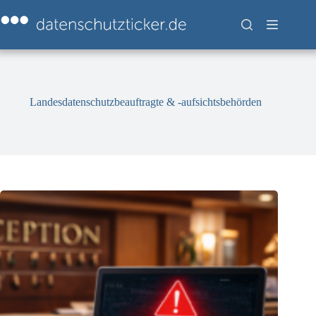
Zum
Inhalt
springen
Landesdatenschutzbeauftragte & -aufsichtsbehörden