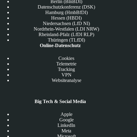
Berlin (BlnBDI)
Datenschutzkonferenz (DSK)
Hamburg (HmbBfDI)
Hessen (HBDI)
Niedersachsen (LfD NI)
Nordrhein-Westfalen (LDI NRW)
Rheinland-Pfalz (LfDI RLP)
Thüringen (TLfDI)
Online-Datenschutz
Cookies
Telemetrie
Tracking
VPN
Websiteanalyse
Big Tech & Social Media
Apple
Google
LinkedIn
Meta
Microsoft