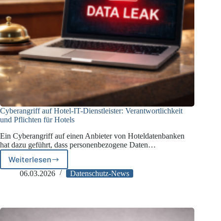
Cyberangriff auf Hotel-IT-Dienstleister: Verantwortlichkeit
und Pflichten für Hotels
Ein Cyberangriff auf einen Anbieter von Hoteldatenbanken
hat dazu geführt, dass personenbezogene Daten…
Weiterlesen
Cyberangriff
auf
06.03.2026
Datenschutz-News
Hotel-
IT-
Dienstleister:
Verantwortlichkeit
und