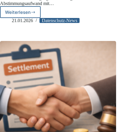
Abstimmungsaufwand mit…
Weiterlesen
Datenschutz
in
21.01.2026
Datenschutz-News
der
Gesundheitsforschung:
DSK
erläutert
§
5
GDNG