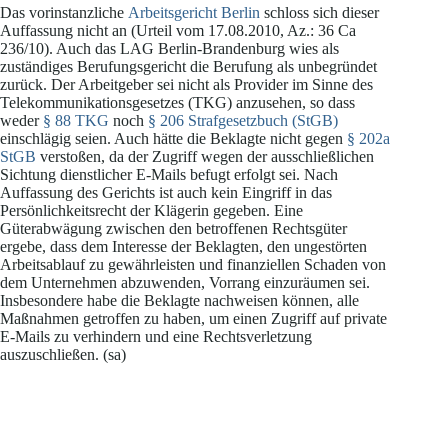
Das vorinstanzliche
Arbeitsgericht Berlin
schloss sich dieser
Auffassung nicht an (Urteil vom 17.08.2010, Az.: 36 Ca
236/10). Auch das LAG Berlin-Brandenburg wies als
zuständiges Berufungsgericht die Berufung als unbegründet
zurück. Der Arbeitgeber sei nicht als Provider im Sinne des
Telekommunikationsgesetzes (TKG) anzusehen, so dass
weder
§ 88 TKG
noch
§ 206 Strafgesetzbuch (StGB)
einschlägig seien. Auch hätte die Beklagte nicht gegen
§ 202a
StGB
verstoßen, da der Zugriff wegen der ausschließlichen
Sichtung dienstlicher E-Mails befugt erfolgt sei. Nach
Auffassung des Gerichts ist auch kein Eingriff in das
Persönlichkeitsrecht der Klägerin gegeben. Eine
Güterabwägung zwischen den betroffenen Rechtsgüter
ergebe, dass dem Interesse der Beklagten, den ungestörten
Arbeitsablauf zu gewährleisten und finanziellen Schaden von
dem Unternehmen abzuwenden, Vorrang einzuräumen sei.
Insbesondere habe die Beklagte nachweisen können, alle
Maßnahmen getroffen zu haben, um einen Zugriff auf private
E-Mails zu verhindern und eine Rechtsverletzung
auszuschließen. (sa)