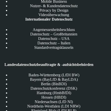
Mobile Business
Nutzer- & Kundendatenschutz
Privacy by Design
Videoüberwachung
Internationaler Datenschutz
Angemessenheitsbeschluss
Datenschutz – Großbritannien
Datenschutz – USA
Datenschutz – Italien
Standardvertragsklauseln
Landesdatenschutzbeauftragte & -aufsichtsbehörden
Baden-Württemberg (LfDI BW)
Bayern (BayLfD & BayLDA)
Berlin (BlnBDI)
Datenschutzkonferenz (DSK)
Hamburg (HmbBfDI)
Hessen (HBDI)
Niedersachsen (LfD NI)
Nordrhein-Westfalen (LDI NRW)
Rheinland-Pfalz (LfDI RLP)