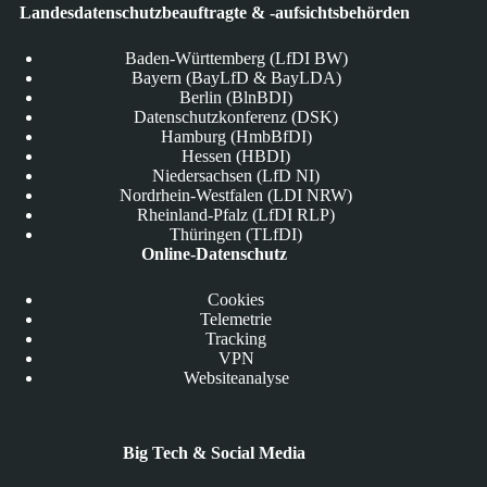
Landesdatenschutzbeauftragte & -aufsichtsbehörden
Baden-Württemberg (LfDI BW)
Bayern (BayLfD & BayLDA)
Berlin (BlnBDI)
Datenschutzkonferenz (DSK)
Hamburg (HmbBfDI)
Hessen (HBDI)
Niedersachsen (LfD NI)
Nordrhein-Westfalen (LDI NRW)
Rheinland-Pfalz (LfDI RLP)
Thüringen (TLfDI)
Online-Datenschutz
Cookies
Telemetrie
Tracking
VPN
Websiteanalyse
Big Tech & Social Media