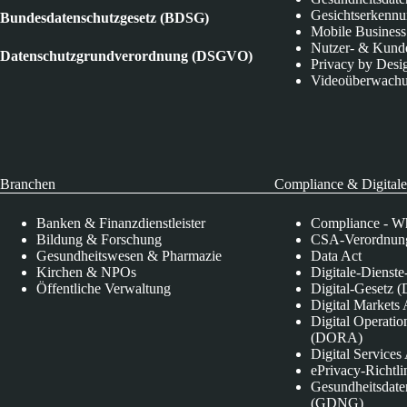
Gesichtserkenn
Bundesdatenschutzgesetz (BDSG)
Mobile Business
Nutzer- & Kund
Datenschutzgrundverordnung (DSGVO)
Privacy by Desi
Videoüberwach
Branchen
Compliance & Digitale
Banken & Finanzdienstleister
Compliance - Wh
Bildung & Forschung
CSA-Verordnung
Gesundheitswesen & Pharmazie
Data Act
Kirchen & NPOs
Digitale-Dienst
Öffentliche Verwaltung
Digital-Gesetz (
Digital Market
Digital Operatio
(DORA)
Digital Service
ePrivacy-Richtli
Gesundheitsdate
(GDNG)