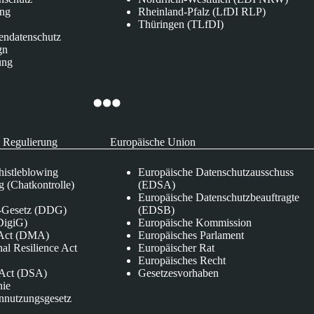
ung
Rheinland-Pfalz (LfDI RLP)
Thüringen (TLfDI)
endatenschutz
gn
ung
 Regulierung
Europäische Union
istleblowing
Europäische Datenschutzausschuss
 (Chatkontrolle)
(EDSA)
Europäische Datenschutzbeauftragte
e-Gesetz (DDG)
(EDSB)
DigiG)
Europäische Kommission
s Act (DMA)
Europäisches Parlament
nal Resilience Act
Europäischer Rat
Europäisches Recht
s Act (DSA)
Gesetzesvorhaben
nie
nnutzungsgesetz