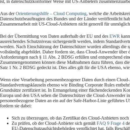
ist, in datenschutzkonformer Weise mit US-Anbietern zusammenzuarbe
Aus der
Orientierungshilfe – Cloud Computing
, welche die Arbeitskr
Datenschutzbeauftragten des Bundes und der Länder veröffentlicht hab
Zusammenarbeit mit US-Cloud-Anbietern nicht generell für unmöglich 
Bei der Übermittlung von Daten außerhalb der EU und des
EWR
kann 
ausreichendes Schutzniveau sichergestellt werden, indem Standardver
werden. Nach Einschätzung der Datenschützer wurden allerdings die s
vollständig abgebildet. Daher fordern sie, dass Cloud-Anwender über 
Anforderungen nach § 11 Abs. 2 BDSG erfüllen und entsprechend eine 
Zusammengenommen können diese Maßnahmen dazu führen, dass die Üb
Satz 1 Nr. 2 BDSG gedeckt ist. Dies alles gilt für die USA ebenso, wi
Wenn eine Verarbeitung personenbezogener Daten durch einen Cloud-
Standardvertragsklauseln ebenso wie Binding Corporate Rules entbehrl
Grundsätze zertifiziert ist. In Ermangelung einer flächendeckenden Kon
Europa und den USA sehen die Datenschützer die Cloud-Anwender in de
personenbezogene Daten an ein auf der Safe-Harbor-Liste geführtes
fordern sie dabei:
Sich zu überzeugen, ob das Zertifikat des Cloud-Anbieters noch g
Zu prüfen, ob der Cloud-Anbieter sich gemäß
FAQ 9 Frage 4
de
EU-Datenschutzaufsichtsbehörden verpflichtet hat, falls Beschäft