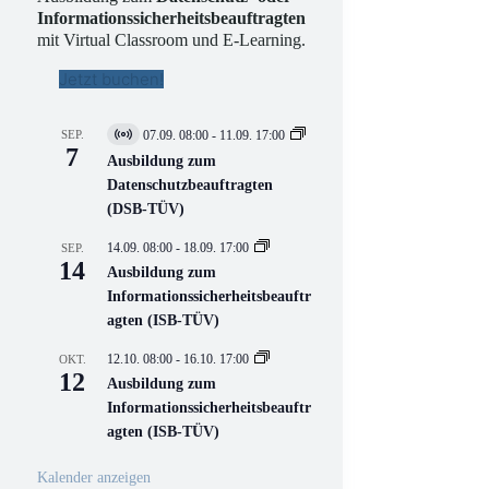
Informationssicherheitsbeauftragten
mit Virtual Classroom und E-Learning.
Jetzt buchen!
SEP.
07.09. 08:00
-
11.09. 17:00
V
7
i
Ausbildung zum
r
Datenschutzbeauftragten
t
(DSB-TÜV)
u
e
l
14.09. 08:00
-
18.09. 17:00
SEP.
l
14
Ausbildung zum
V
Informationssicherheitsbeauftr
e
r
agten (ISB-TÜV)
a
n
12.10. 08:00
-
16.10. 17:00
OKT.
s
12
Ausbildung zum
t
a
Informationssicherheitsbeauftr
l
agten (ISB-TÜV)
t
u
n
Kalender anzeigen