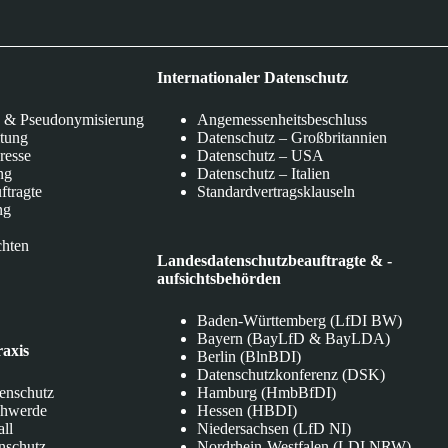
Internationaler Datenschutz
 & Pseudonymisierung
Angemessenheitsbeschluss
itung
Datenschutz – Großbritannien
eresse
Datenschutz – USA
ng
Datenschutz – Italien
ftragte
Standardvertragsklauseln
ng
chten
Landesdatenschutzbeauftragte & -
aufsichtsbehörden
Baden-Württemberg (LfDI BW)
Bayern (BayLfD & BayLDA)
raxis
Berlin (BlnBDI)
Datenschutzkonferenz (DSK)
tenschutz
Hamburg (HmbBfDI)
chwerde
Hessen (HBDI)
all
Niedersachsen (LfD NI)
nschutz
Nordrhein-Westfalen (LDI NRW)