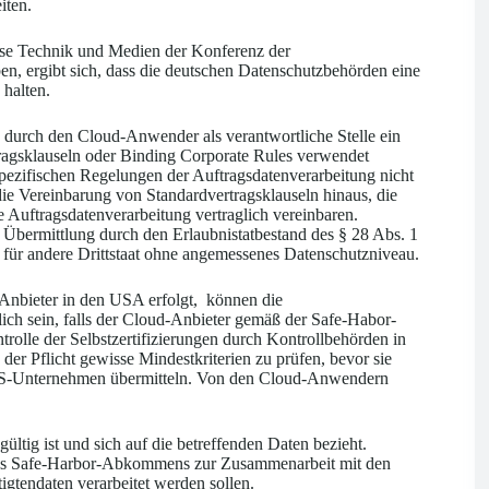
iten.
eise Technik und Medien der Konferenz der
en, ergibt sich, dass die deutschen Datenschutzbehörden eine
halten.
durch den Cloud-Anwender als verantwortliche Stelle ein
tragsklauseln oder Binding Corporate Rules verwendet
pezifischen Regelungen der Auftragsdatenverarbeitung nicht
die Vereinbarung von Standardvertragsklauseln hinaus, die
Auftragsdatenverarbeitung vertraglich vereinbaren.
ermittlung durch den Erlaubnistatbestand des § 28 Abs. 1
e für andere Drittstaat ohne angemessenes Datenschutzniveau.
Anbieter in den USA erfolgt, können die
ich sein, falls der Cloud-Anbieter gemäß der Safe-Habor-
trolle der Selbstzertifizierungen durch Kontrollbehörden in
r Pflicht gewisse Mindestkriterien zu prüfen, bevor sie
 US-Unternehmen übermitteln. Von den Cloud-Anwendern
ültig ist und sich auf die betreffenden Daten bezieht.
s Safe-Harbor-Abkommens zur Zusammenarbeit mit den
igtendaten verarbeitet werden sollen.