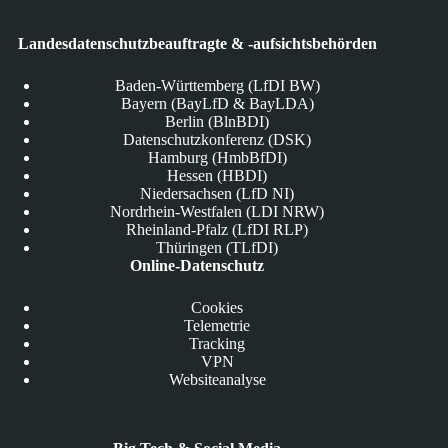
Landesdatenschutzbeauftragte & -aufsichtsbehörden
Baden-Württemberg (LfDI BW)
Bayern (BayLfD & BayLDA)
Berlin (BlnBDI)
Datenschutzkonferenz (DSK)
Hamburg (HmbBfDI)
Hessen (HBDI)
Niedersachsen (LfD NI)
Nordrhein-Westfalen (LDI NRW)
Rheinland-Pfalz (LfDI RLP)
Thüringen (TLfDI)
Online-Datenschutz
Cookies
Telemetrie
Tracking
VPN
Websiteanalyse