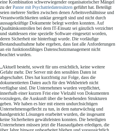
eine Kombination schwerwiegender organisatorischer Mängel
zu der
Panne mit Psychatriedatensätzen
geführt hat. Beteiligt
seien mehrere Stellen zwischen denen Arbeitsverhältnisse und
Verantwortlichkeiten unklar geregelt sind und nicht durch
aussagekräftige Dokumente belegt werden konnten. Auf
Qualitätskontrollen bei dem IT-Einsatz sei gänzlich verzichtet
und stattdessen eine spezielle Software eingesetzt worden,
deren Sicherheit nie hinterfragt wurde. Die vorläufige
Bestandsaufnahme habe ergeben, dass fast alle Anforderungen
an ein funktionsfähiges Datenschutzmanagement nicht
beachtet wurden.
„Aktuell besteht, soweit für uns ersichtlich, keine weitere
Gefahr mehr. Der Server mit den sensiblen Daten ist
abgeschaltet. Dies hat kurzfristig zur Folge, dass die
dokumentierten Daten auch für den Wirkbetrieb nicht
verfügbar sind. Die Unternehmen wurden verpflichtet,
innerhalb einer kurzen Frist eine Vielzahl von Dokumenten
vorzulegen, die Auskunft über die bestehenden Strukturen
geben. Wir haben es hier mit einem undurchsichtigen
Unternehmensgeflecht zu tun, in dem naturwüchsig und
handgestrickt Lösungen erarbeitet wurden, die insgesamt
keine Sicherheiten gewährleisten konnten. Die beteiligten
Unternehmen müssen jetzt die Hausaufgaben erledigen, die
über Jahre hinweg unbearbeitet blieben und voraussichtlich