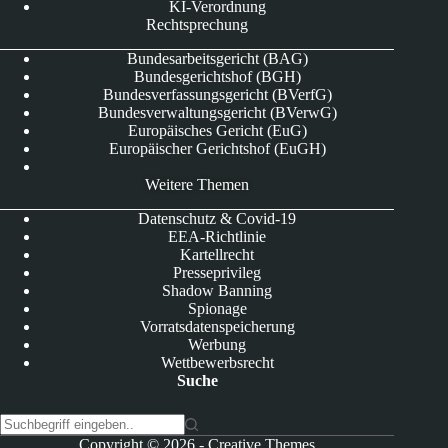
KI-Verordnung
Rechtsprechung
Bundesarbeitsgericht (BAG)
Bundesgerichtshof (BGH)
Bundesverfassungsgericht (BVerfG)
Bundesverwaltungsgericht (BVerwG)
Europäisches Gericht (EuG)
Europäischer Gerichtshof (EuGH)
Weitere Themen
Datenschutz & Covid-19
EEA-Richtlinie
Kartellrecht
Presseprivileg
Shadow Banning
Spionage
Vorratsdatenspeicherung
Werbung
Wettbewerbsrecht
Suche
K
Copyright © 2026 -
Creative Themes