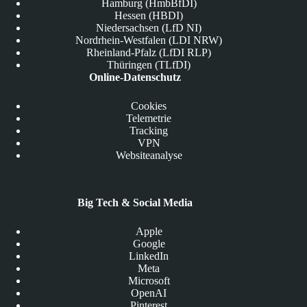
Hamburg (HmbBfDI)
Hessen (HBDI)
Niedersachsen (LfD NI)
Nordrhein-Westfalen (LDI NRW)
Rheinland-Pfalz (LfDI RLP)
Thüringen (TLfDI)
Online-Datenschutz
Cookies
Telemetrie
Tracking
VPN
Websiteanalyse
Big Tech & Social Media
Apple
Google
LinkedIn
Meta
Microsoft
OpenAI
Pinterest