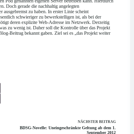
einen Pod genannten eigenen Server betreiben kann. Hierdurch
en. Doch gerade die nachhaltig angelegten
r ausgebremst zu haben. In erster Linie scheint
tlich schwieriger zu bewerkstelligen ist, als bei der
tigt deren explizite Web-Adresse im Netzwerk. Derzeitig
s zu wenig ist. Daher soll die Kontrolle über das Projekt
og-Beitrag bekannt gaben. Ziel sei es „das Projekt weiter
NÄCHSTER
BEITRAG
BDSG-Novelle: Uneingeschränkte Geltung ab dem 1.
September 2012