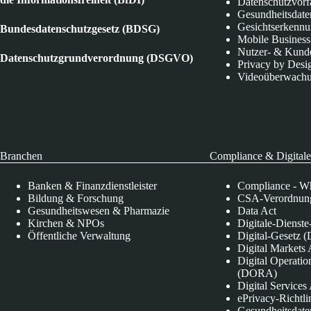
Datenschutzvorf
Gesundheitsdate
Gesichtserkenn
Bundesdatenschutzgesetz (BDSG)
Mobile Business
Nutzer- & Kund
Datenschutzgrundverordnung (DSGVO)
Privacy by Desi
Videoüberwach
Branchen
Compliance & Digitale
Banken & Finanzdienstleister
Compliance - Wh
Bildung & Forschung
CSA-Verordnung
Gesundheitswesen & Pharmazie
Data Act
Kirchen & NPOs
Digitale-Dienst
Öffentliche Verwaltung
Digital-Gesetz (
Digital Market
Digital Operatio
(DORA)
Digital Service
ePrivacy-Richtli
Gesundheitsdate