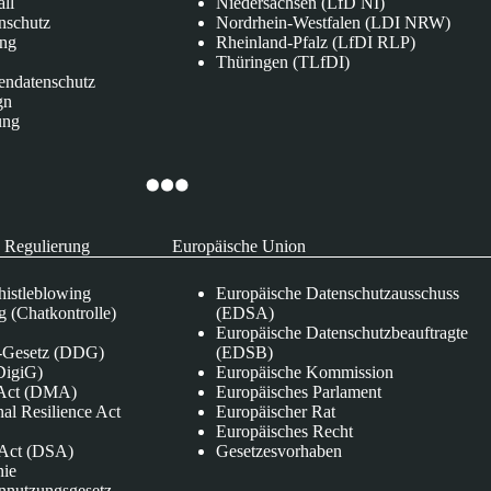
all
Niedersachsen (LfD NI)
nschutz
Nordrhein-Westfalen (LDI NRW)
ung
Rheinland-Pfalz (LfDI RLP)
Thüringen (TLfDI)
endatenschutz
gn
ung
 Regulierung
Europäische Union
istleblowing
Europäische Datenschutzausschuss
 (Chatkontrolle)
(EDSA)
Europäische Datenschutzbeauftragte
e-Gesetz (DDG)
(EDSB)
DigiG)
Europäische Kommission
s Act (DMA)
Europäisches Parlament
nal Resilience Act
Europäischer Rat
Europäisches Recht
s Act (DSA)
Gesetzesvorhaben
nie
nnutzungsgesetz