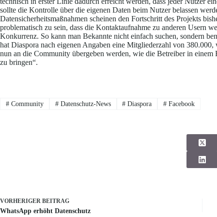
technisch in erster Linie dadurch erreicht werden, dass jeder Nutzer 
sollte die Kontrolle über die eigenen Daten beim Nutzer belassen werd
Datensicherheitsmaßnahmen scheinen den Fortschritt des Projekts bishe
problematisch zu sein, dass die Kontaktaufnahme zu anderen Usern wesen
Konkurrenz. So kann man Bekannte nicht einfach suchen, sondern benö
hat Diaspora nach eigenen Angaben eine Mitgliederzahl von 380.000, wa
nun an die Community übergeben werden, wie die Betreiber in einem Bl
zu bringen“.
#
Community
#
Datenschutz-News
#
Diaspora
#
Facebook
VORHERIGER
BEITRAG
WhatsApp erhöht Datenschutz