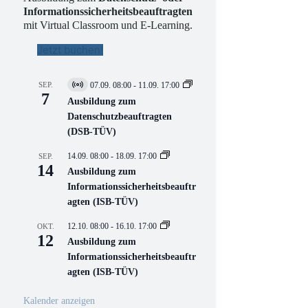
Informationssicherheitsbeauftragten
mit Virtual Classroom und E-Learning.
Jetzt buchen!
SEP.
07.09. 08:00
-
11.09. 17:00
V
7
i
Ausbildung zum
r
Datenschutzbeauftragten
t
(DSB-TÜV)
u
e
l
14.09. 08:00
-
18.09. 17:00
SEP.
l
14
Ausbildung zum
V
Informationssicherheitsbeauftr
e
r
agten (ISB-TÜV)
a
n
12.10. 08:00
-
16.10. 17:00
OKT.
s
12
Ausbildung zum
t
a
Informationssicherheitsbeauftr
l
agten (ISB-TÜV)
t
u
n
Kalender anzeigen