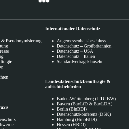
Internationaler Datenschutz
 & Pseudonymisierung
Angemessenheitsbeschluss
itung
Datenschutz – Großbritannien
eresse
Datenschutz – USA
ng
Datenschutz – Italien
ftragte
Standardvertragsklauseln
ng
chten
Landesdatenschutzbeauftragte & -
aufsichtsbehörden
Baden-Württemberg (LfDI BW)
Bayern (BayLfD & BayLDA)
raxis
Berlin (BlnBDI)
Datenschutzkonferenz (DSK)
tenschutz
Hamburg (HmbBfDI)
chwerde
Hessen (HBDI)