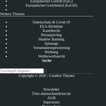
Europäisches Gericht (EuG)
Europäischer Gerichtshof (EuGH)
Weitere Themen
Datenschutz & Covid-19
EEA-Richtlinie
Kartellrecht
Presseprivileg
Shadow Banning
Spionage
Vorratsdatenspeicherung
Werbung
Wettbewerbsrecht
Suche
K
Copyright © 2026 -
Creative Themes
e
i
n
Newsletter
e
Über datenschutzticker.de
E
AGB
r
Impressum
g