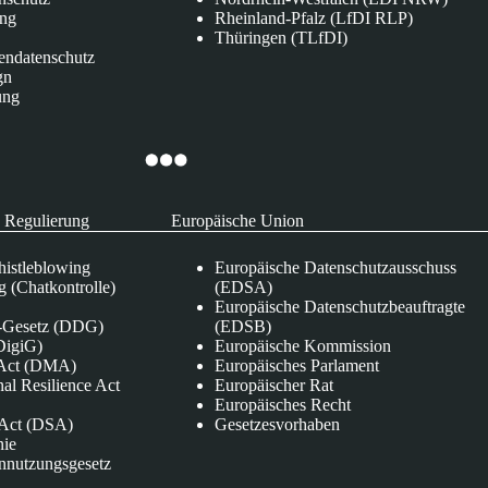
ung
Rheinland-Pfalz (LfDI RLP)
Thüringen (TLfDI)
endatenschutz
gn
ung
 Regulierung
Europäische Union
istleblowing
Europäische Datenschutzausschuss
 (Chatkontrolle)
(EDSA)
Europäische Datenschutzbeauftragte
e-Gesetz (DDG)
(EDSB)
DigiG)
Europäische Kommission
s Act (DMA)
Europäisches Parlament
nal Resilience Act
Europäischer Rat
Europäisches Recht
s Act (DSA)
Gesetzesvorhaben
nie
nnutzungsgesetz