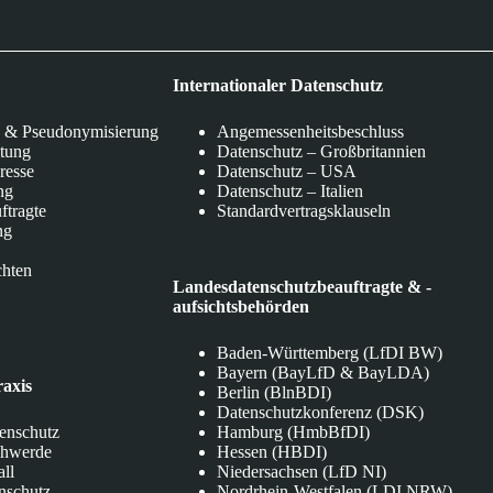
Internationaler Datenschutz
 & Pseudonymisierung
Angemessenheitsbeschluss
itung
Datenschutz – Großbritannien
eresse
Datenschutz – USA
ng
Datenschutz – Italien
ftragte
Standardvertragsklauseln
ng
chten
Landesdatenschutzbeauftragte & -
aufsichtsbehörden
Baden-Württemberg (LfDI BW)
Bayern (BayLfD & BayLDA)
raxis
Berlin (BlnBDI)
Datenschutzkonferenz (DSK)
tenschutz
Hamburg (HmbBfDI)
chwerde
Hessen (HBDI)
all
Niedersachsen (LfD NI)
nschutz
Nordrhein-Westfalen (LDI NRW)