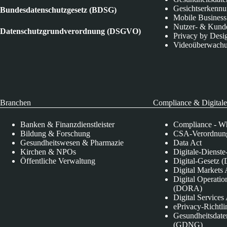
Gesichtserkenn
Bundesdatenschutzgesetz (BDSG)
Mobile Business
Nutzer- & Kund
Datenschutzgrundverordnung (DSGVO)
Privacy by Desi
Videoüberwach
Branchen
Compliance & Digitale
Banken & Finanzdienstleister
Compliance - Wh
Bildung & Forschung
CSA-Verordnung
Gesundheitswesen & Pharmazie
Data Act
Kirchen & NPOs
Digitale-Dienst
Öffentliche Verwaltung
Digital-Gesetz (
Digital Market
Digital Operatio
(DORA)
Digital Service
ePrivacy-Richtli
Gesundheitsdate
(GDNG)