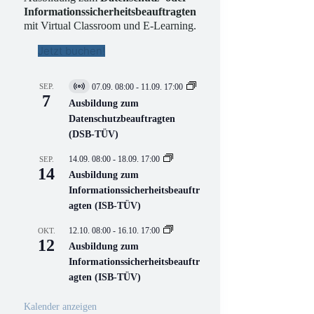
Informationssicherheitsbeauftragten
mit Virtual Classroom und E-Learning.
Jetzt buchen!
SEP.
07.09. 08:00
-
11.09. 17:00
V
7
i
Ausbildung zum
r
Datenschutzbeauftragten
t
(DSB-TÜV)
u
e
l
14.09. 08:00
-
18.09. 17:00
SEP.
l
14
Ausbildung zum
V
Informationssicherheitsbeauftr
e
r
agten (ISB-TÜV)
a
n
12.10. 08:00
-
16.10. 17:00
OKT.
s
12
Ausbildung zum
t
a
Informationssicherheitsbeauftr
l
agten (ISB-TÜV)
t
u
n
Kalender anzeigen