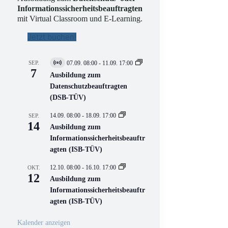
Informationssicherheitsbeauftragten
mit Virtual Classroom und E-Learning.
Jetzt buchen!
SEP.
07.09. 08:00
-
11.09. 17:00
V
7
i
Ausbildung zum
r
Datenschutzbeauftragten
t
(DSB-TÜV)
u
e
l
14.09. 08:00
-
18.09. 17:00
SEP.
l
14
Ausbildung zum
V
Informationssicherheitsbeauftr
e
r
agten (ISB-TÜV)
a
n
12.10. 08:00
-
16.10. 17:00
OKT.
s
12
Ausbildung zum
t
a
Informationssicherheitsbeauftr
l
agten (ISB-TÜV)
t
u
n
Kalender anzeigen