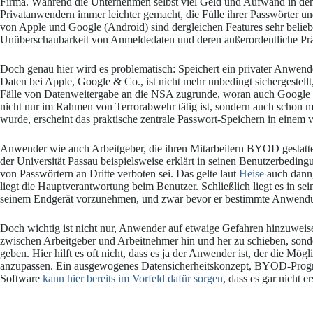
Firma. Während die Unternehmen selbst viel Geld und Aufwand in den 
Privatanwendern immer leichter gemacht, die Fülle ihrer Passwörter un
von Apple und Google (Android) sind dergleichen Features sehr beliebt
Unüberschaubarkeit von Anmeldedaten und deren außerordentliche Pr
Doch genau hier wird es problematisch: Speichert ein privater Anw
Daten bei Apple, Google & Co., ist nicht mehr unbedingt sichergestell
Fälle von Datenweitergabe an die NSA zugrunde, woran auch Google be
nicht nur im Rahmen von Terrorabwehr tätig ist, sondern auch schon m
wurde, erscheint das praktische zentrale Passwort-Speichern in einem v
Anwender wie auch Arbeitgeber, die ihren Mitarbeitern BYOD gestatte
der Universität Passau beispielsweise erklärt in seinen Benutzerbedi
von Passwörtern an Dritte verboten sei. Das gelte laut
Heise
auch dann,
liegt die Hauptverantwortung beim Benutzer. Schließlich liegt es in s
seinem Endgerät vorzunehmen, und zwar bevor er bestimmte Anwendu
Doch wichtig ist nicht nur, Anwender auf etwaige Gefahren hinzuweis
zwischen Arbeitgeber und Arbeitnehmer hin und her zu schieben, sond
geben. Hier hilft es oft nicht, dass es ja der Anwender ist, der die Mögl
anzupassen. Ein ausgewogenes Datensicherheitskonzept, BYOD-Progr
Software
kann hier bereits im Vorfeld dafür sorgen
, dass es gar nicht 