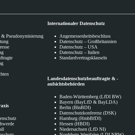
Internationaler Datenschutz
 & Pseudonymisierung
Angemessenheitsbeschluss
itung
Datenschutz – Großbritannien
eresse
Datenschutz – USA
ng
Datenschutz – Italien
ftragte
Standardvertragsklauseln
ng
chten
Landesdatenschutzbeauftragte & -
aufsichtsbehörden
Baden-Württemberg (LfDI BW)
Bayern (BayLfD & BayLDA)
raxis
Berlin (BlnBDI)
Datenschutzkonferenz (DSK)
tenschutz
Hamburg (HmbBfDI)
chwerde
Hessen (HBDI)
all
Niedersachsen (LfD NI)
nschutz
Nordrhein-Westfalen (LDI NRW)