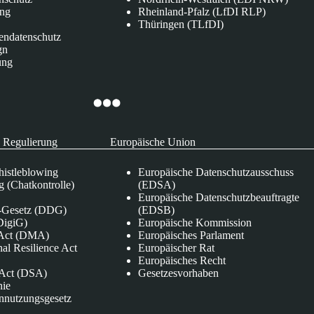
ung
Rheinland-Pfalz (LfDI RLP)
Thüringen (TLfDI)
endatenschutz
gn
ung
 Regulierung
Europäische Union
istleblowing
Europäische Datenschutzausschuss
 (Chatkontrolle)
(EDSA)
Europäische Datenschutzbeauftragte
e-Gesetz (DDG)
(EDSB)
DigiG)
Europäische Kommission
s Act (DMA)
Europäisches Parlament
nal Resilience Act
Europäischer Rat
Europäisches Recht
s Act (DSA)
Gesetzesvorhaben
nie
nnutzungsgesetz