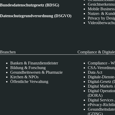
Gesichtserkenn
Bundesdatenschutzgesetz (BDSG)
Mobile Business
Nutzer- & Kund
Datenschutzgrundverordnung (DSGVO)
Privacy by Desi
Videoüberwach
Branchen
Compliance & Digitale
Banken & Finanzdienstleister
Compliance - Wh
Bildung & Forschung
CSA-Verordnung
Gesundheitswesen & Pharmazie
Data Act
Kirchen & NPOs
Digitale-Dienst
Öffentliche Verwaltung
Digital-Gesetz (
Digital Market
Digital Operatio
(DORA)
Digital Service
ePrivacy-Richtli
Gesundheitsdate
(GDNG)