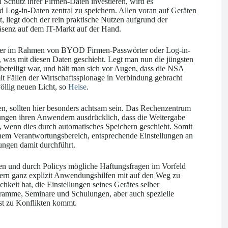
Schutz ihrer Firmen-Daten investieren, wird es
d Log-in-Daten zentral zu speichern. Allen voran auf Geräten
, liegt doch der rein praktische Nutzen aufgrund der
äsenz auf dem IT-Markt auf der Hand.
ender im Rahmen von BYOD Firmen-Passwörter oder Log-in-
t, was mit diesen Daten geschieht. Legt man nun die jüngsten
teiligt war, und hält man sich vor Augen, dass die NSA
it Fällen der Wirtschaftsspionage in Verbindung gebracht
öllig neuen Licht, so
Heise
.
n, sollten hier besonders achtsam sein. Das Rechenzentrum
ngungen ihren Anwendern ausdrücklich, dass die Weitergabe
 wenn dies durch automatisches Speichern geschieht. Somit
einem Verantwortungsbereich, entsprechende Einstellungen an
ngen damit durchführt.
en und durch Policys mögliche Haftungsfragen im Vorfeld
ern ganz explizit Anwendungshilfen mit auf den Weg zu
ichkeit hat, die Einstellungen seines Gerätes selber
amme, Seminare und Schulungen, aber auch spezielle
erst zu Konflikten kommt.