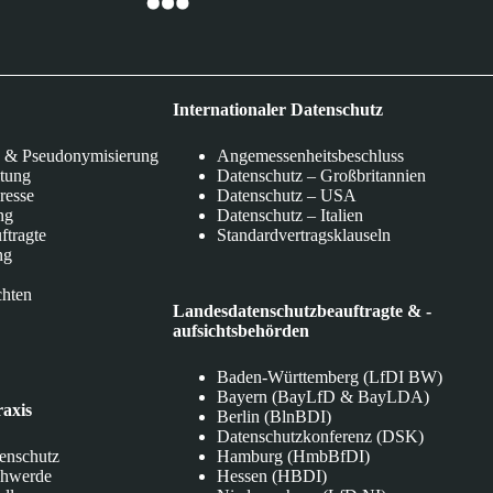
Internationaler Datenschutz
 & Pseudonymisierung
Angemessenheitsbeschluss
itung
Datenschutz – Großbritannien
eresse
Datenschutz – USA
ng
Datenschutz – Italien
ftragte
Standardvertragsklauseln
ng
chten
Landesdatenschutzbeauftragte & -
aufsichtsbehörden
Baden-Württemberg (LfDI BW)
Bayern (BayLfD & BayLDA)
raxis
Berlin (BlnBDI)
Datenschutzkonferenz (DSK)
tenschutz
Hamburg (HmbBfDI)
chwerde
Hessen (HBDI)