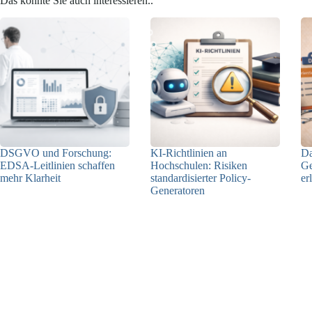
Das könnte Sie auch interessieren..
DSGVO und Forschung:
KI-Richtlinien an
Da
EDSA-Leitlinien schaffen
Hochschulen: Risiken
Ge
mehr Klarheit
standardisierter Policy-
er
Generatoren
06.05.2026
02.04.2026