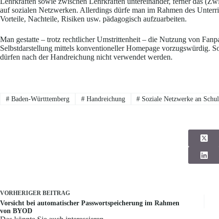
Lehrkräften sowie zwischen Lehrkräften untereinander, ferner das (Z
auf sozialen Netzwerken. Allerdings dürfe man im Rahmen des Unterri
Vorteile, Nachteile, Risiken usw. pädagogisch aufzuarbeiten.
Man gestatte – trotz rechtlicher Umstrittenheit – die Nutzung von Fanp
Selbstdarstellung mittels konventioneller Homepage vorzugswürdig. S
dürfen nach der Handreichung nicht verwendet werden.
#
Baden-Württtemberg
#
Handreichung
#
Soziale Netzwerke an Schu
VORHERIGER
BEITRAG
Vorsicht bei automatischer Passwortspeicherung im Rahmen
von BYOD