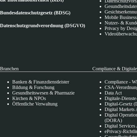
Datenschutzvorf
Gesundheitsdate
Gesichtserkenn
Bundesdatenschutzgesetz (BDSG)
Mobile Business
Nutzer- & Kund
Datenschutzgrundverordnung (DSGVO)
Privacy by Desi
Videoüberwach
Branchen
Compliance & Digitale
Banken & Finanzdienstleister
Compliance - Wh
Bildung & Forschung
CSA-Verordnung
Gesundheitswesen & Pharmazie
Data Act
Kirchen & NPOs
Digitale-Dienst
Öffentliche Verwaltung
Digital-Gesetz (
Digital Market
Digital Operatio
(DORA)
Digital Service
ePrivacy-Richtli
Gesundheitsdate