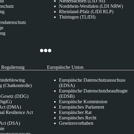
all
Niedersachsen (LfD NI)
nschutz
Nordrhein-Westfalen (LDI NRW)
ung
Rheinland-Pfalz (LfDI RLP)
Thüringen (TLfDI)
endatenschutz
gn
ung
 Regulierung
Europäische Union
istleblowing
Europäische Datenschutzausschuss
 (Chatkontrolle)
(EDSA)
Europäische Datenschutzbeauftragte
e-Gesetz (DDG)
(EDSB)
DigiG)
Europäische Kommission
s Act (DMA)
Europäisches Parlament
nal Resilience Act
Europäischer Rat
Europäisches Recht
s Act (DSA)
Gesetzesvorhaben
nie
nnutzungsgesetz