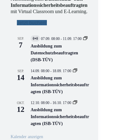
Informationssicherheitsbeauftragten
mit Virtual Classroom und E-Learning.
Jetzt buchen!
SEP.
07.09. 08:00
-
11.09. 17:00
V
7
i
Ausbildung zum
r
Datenschutzbeauftragten
t
(DSB-TÜV)
u
e
l
14.09. 08:00
-
18.09. 17:00
SEP.
l
14
Ausbildung zum
V
Informationssicherheitsbeauftr
e
r
agten (ISB-TÜV)
a
n
12.10. 08:00
-
16.10. 17:00
OKT.
s
12
Ausbildung zum
t
a
Informationssicherheitsbeauftr
l
agten (ISB-TÜV)
t
u
n
Kalender anzeigen