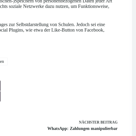
wischen-)Speichern von personenbezogenen Daten jeder Art
chts soziale Netzwerke dazu nutzen, um Funktionsweise,
ages zur Selbstdarstellung von Schulen. Jedoch sei eine
ocial Plugins, wie etwa der Like-Button von Facebook,
len
NÄCHSTER
BEITRAG
WhatsApp: Zahlungen manipulierbar