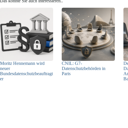
Das könnte Sie auch interessieren..
Moritz Hennemann wird
CNIL: G7-
De
neuer
Datenschutzbehörden in
Da
Bundesdatenschutzbeauftragt
Paris
An
er
Ba
22.07.2026
05.08.2026