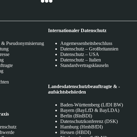
Internationaler Datenschutz
 & Pseudonymisierung
Angemessenheitsbeschluss
itung
Datenschutz – Großbritannien
eresse
Datenschutz – USA
ng
Datenschutz – Italien
ftragte
Standardvertragsklauseln
ng
chten
Landesdatenschutzbeauftragte & -
aufsichtsbehörden
Baden-Württemberg (LfDI BW)
Bayern (BayLfD & BayLDA)
raxis
Berlin (BlnBDI)
Datenschutzkonferenz (DSK)
tenschutz
Hamburg (HmbBfDI)
chwerde
Hessen (HBDI)