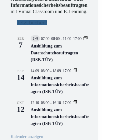
Informationssicherheitsbeauftragten
mit Virtual Classroom und E-Learning.
Jetzt buchen!
SEP.
07.09. 08:00
-
11.09. 17:00
V
7
i
Ausbildung zum
r
Datenschutzbeauftragten
t
(DSB-TÜV)
u
e
l
14.09. 08:00
-
18.09. 17:00
SEP.
l
14
Ausbildung zum
V
Informationssicherheitsbeauftr
e
r
agten (ISB-TÜV)
a
n
12.10. 08:00
-
16.10. 17:00
OKT.
s
12
Ausbildung zum
t
a
Informationssicherheitsbeauftr
l
agten (ISB-TÜV)
t
u
n
Kalender anzeigen