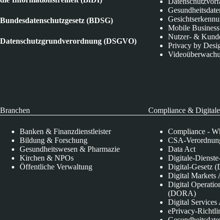
Datenschutzvorf
Gesundheitsdate
Gesichtserkenn
Bundesdatenschutzgesetz (BDSG)
Mobile Business
Nutzer- & Kund
Datenschutzgrundverordnung (DSGVO)
Privacy by Desi
Videoüberwach
Branchen
Compliance & Digitale
Banken & Finanzdienstleister
Compliance - Wh
Bildung & Forschung
CSA-Verordnung
Gesundheitswesen & Pharmazie
Data Act
Kirchen & NPOs
Digitale-Dienst
Öffentliche Verwaltung
Digital-Gesetz (
Digital Market
Digital Operatio
(DORA)
Digital Service
ePrivacy-Richtli
Gesundheitsdate