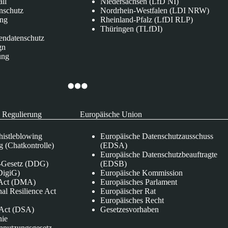
all
Niedersachsen (LfD NI)
nschutz
Nordrhein-Westfalen (LDI NRW)
ung
Rheinland-Pfalz (LfDI RLP)
Thüringen (TLfDI)
endatenschutz
gn
ung
 Regulierung
Europäische Union
istleblowing
Europäische Datenschutzausschuss
 (Chatkontrolle)
(EDSA)
Europäische Datenschutzbeauftragte
e-Gesetz (DDG)
(EDSB)
DigiG)
Europäische Kommission
s Act (DMA)
Europäisches Parlament
nal Resilience Act
Europäischer Rat
Europäisches Recht
s Act (DSA)
Gesetzesvorhaben
nie
nnutzungsgesetz