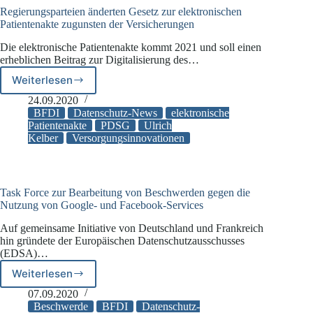
Regierungsparteien änderten Gesetz zur elektronischen
Patientenakte zugunsten der Versicherungen
Die elektronische Patientenakte kommt 2021 und soll einen
erheblichen Beitrag zur Digitalisierung des…
Weiterlesen
Regierungsparteien
änderten
24.09.2020
Gesetz
BFDI
Datenschutz-News
elektronische
zur
Patientenakte
PDSG
Ulrich
Kelber
Versorgungsinnovationen
elektronischen
Patientenakte
zugunsten
der
Versicherungen
Task Force zur Bearbeitung von Beschwerden gegen die
Nutzung von Google- und Facebook-Services
Auf gemeinsame Initiative von Deutschland und Frankreich
hin gründete der Europäischen Datenschutzausschusses
(EDSA)…
Weiterlesen
Task
Force
07.09.2020
zur
Beschwerde
BFDI
Datenschutz-