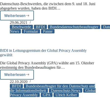
zur
Datenschutz-Beschwerden, die zwischen dem 9. und 18. Juni
Kontakterfassung
abgegeben wurden, haben den BfDI…
Weiterlesen
Beschwerden
beim
29.06.2021
Datenschutzbeauftragten
Beschwerde
BFDI
Bundesdatenschutzbeauftragter
Date
versehentlich
News
Formular
Panne
gelöscht
BfDI in Leitungsgremium der Global Privacy Assembly
gewählt
Die Global Privacy Assembly (GPA) wählte am 15. Oktober
einstimmig den Bundesbeauftragten für…
Weiterlesen
BfDI
in
22.10.2020
Leitungsgremium
BFDI
Bundesbeauftragter für den Datenschutz und
der
die Informationsfreiheit
Datenschutz-News
Global
Privacy Assembly
GPA
Ulrich Kelber
Global
Privacy
Assembly
gewählt