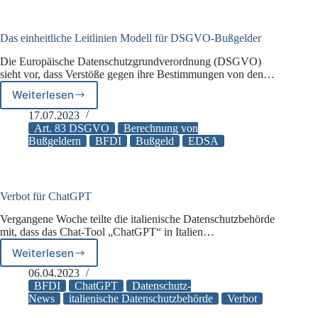
vor
Paradigmenwechsel:
Zentralisierung
Das einheitliche Leitlinien Modell für DSGVO-Bußgelder
der
Die Europäische Datenschutzgrundverordnung (DSGVO)
Zuständigkeit
sieht vor, dass Verstöße gegen ihre Bestimmungen von den…
Weiterlesen
Das
einheitliche
17.07.2023
Leitlinien
Art. 83 DSGVO
Berechnung von
Modell
Bußgeldern
BFDI
Bußgeld
EDSA
für
DSGVO-
Bußgelder
Verbot für ChatGPT
Vergangene Woche teilte die italienische Datenschutzbehörde
mit, dass das Chat-Tool „ChatGPT“ in Italien…
Weiterlesen
Verbot
für
06.04.2023
ChatGPT
BFDI
ChatGPT
Datenschutz-
News
italienische Datenschutzbehörde
Verbot