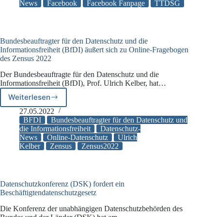
Fanpage
News
Facebook
Facebook Fanpage
TTDSG
abschalten
Bundesbeauftragter für den Datenschutz und die
Informationsfreiheit (BfDI) äußert sich zu Online-Fragebogen
des Zensus 2022
Der Bundesbeauftragte für den Datenschutz und die
Informationsfreiheit (BfDI), Prof. Ulrich Kelber, hat…
Weiterlesen
Bundesbeauftragter
für
27.05.2022
den
BFDI
Bundesbeauftragter für den Datenschutz und
Datenschutz
die Informationsfreiheit
Datenschutz-
News
Online-Datenschutz
Ulrich
und
Kelber
Zensus
Zensus2022
die
Informationsfreiheit
(BfDI)
äußert
sich
Datenschutzkonferenz (DSK) fordert ein
Beschäftigtendatenschutzgesetz
zu
Online-
Die Konferenz der unabhängigen Datenschutzbehörden des
Fragebogen