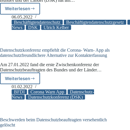
Bundes und der Länder (DSK) hat am…
des
Zensus
Weiterlesen
Datenschutzkonferenz
2022
(DSK)
06.05.2022
fordert
Beschäftigtendatenschutz
Beschäftigtendatenschutzgesetz
ein
News
DSK
Ulrich Kelber
Beschäftigtendatenschutzgesetz
Datenschutzkonferenz empfiehlt die Corona- Warn- App als
datenschutzfreundlichere Alternative zur Kontakterfassung
Am 27.01.2022 fand die erste Zwischenkonferenz der
Datenschutzbeauftragten des Bundes und der Länder…
Weiterlesen
Datenschutzkonferenz
empfiehlt
01.02.2022
die
BFDI
Corona Warn App
Datenschutz-
Corona-
News
Datenschutzkonferenz (DSK)
Warn-
App
als
datenschutzfreundlichere
Beschwerden beim Datenschutzbeauftragten versehentlich
Alternative
gelöscht