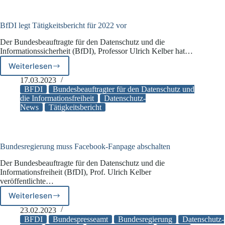
BfDI legt Tätigkeitsbericht für 2022 vor
Der Bundesbeauftragte für den Datenschutz und die
Informationssicherheit (BfDI), Professor Ulrich Kelber hat…
Weiterlesen
BfDI
legt
17.03.2023
Tätigkeitsbericht
BFDI
Bundesbeauftragter für den Datenschutz und
für
die Informationsfreiheit
Datenschutz-
News
Tätigkeitsbericht
2022
vor
Bundesregierung muss Facebook-Fanpage abschalten
Der Bundesbeauftragte für den Datenschutz und die
Informationsfreiheit (BfDI), Prof. Ulrich Kelber
veröffentlichte…
Weiterlesen
Bundesregierung
muss
23.02.2023
Facebook-
BFDI
Bundespresseamt
Bundesregierung
Datenschutz-