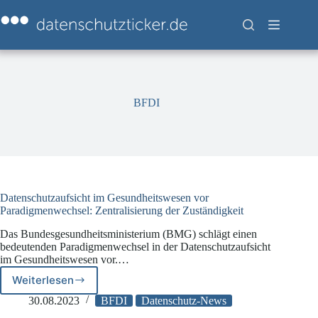
Zum
Inhalt
springen
BFDI
Datenschutzaufsicht im Gesundheitswesen vor
Paradigmenwechsel: Zentralisierung der Zuständigkeit
Das Bundesgesundheitsministerium (BMG) schlägt einen
bedeutenden Paradigmenwechsel in der Datenschutzaufsicht
im Gesundheitswesen vor.…
Weiterlesen
Datenschutzaufsicht
im
30.08.2023
BFDI
Datenschutz-News
Gesundheitswesen