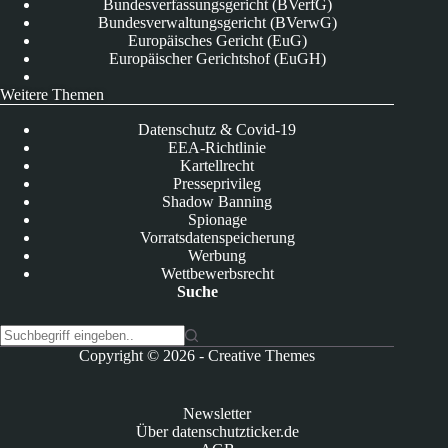
Bundesverfassungsgericht (BVerfG)
Bundesverwaltungsgericht (BVerwG)
Europäisches Gericht (EuG)
Europäischer Gerichtshof (EuGH)
Weitere Themen
Datenschutz & Covid-19
EEA-Richtlinie
Kartellrecht
Presseprivileg
Shadow Banning
Spionage
Vorratsdatenspeicherung
Werbung
Wettbewerbsrecht
Suche
K
Copyright © 2026 -
Creative Themes
e
i
n
Newsletter
e
Über datenschutzticker.de
E