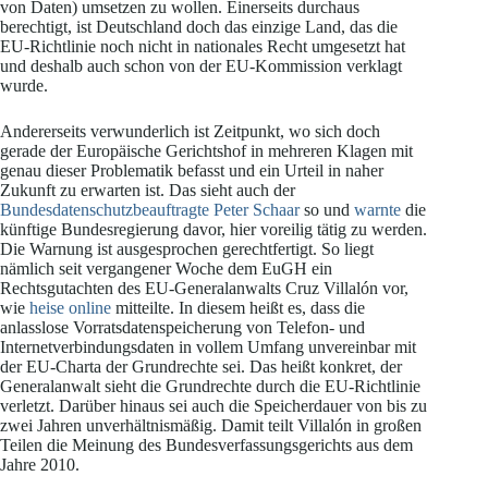
von Daten) umsetzen zu wollen. Einerseits durchaus
berechtigt, ist Deutschland doch das einzige Land, das die
EU-Richtlinie noch nicht in nationales Recht umgesetzt hat
und deshalb auch schon von der EU-Kommission verklagt
wurde.
Andererseits verwunderlich ist Zeitpunkt, wo sich doch
gerade der Europäische Gerichtshof in mehreren Klagen mit
genau dieser Problematik befasst und ein Urteil in naher
Zukunft zu erwarten ist. Das sieht auch der
Bundesdatenschutzbeauftragte Peter Schaar
so und
warnte
die
künftige Bundesregierung davor, hier voreilig tätig zu werden.
Die Warnung ist ausgesprochen gerechtfertigt. So liegt
nämlich seit vergangener Woche dem EuGH ein
Rechtsgutachten des EU-Generalanwalts Cruz Villalón vor,
wie
heise online
mitteilte. In diesem heißt es, dass die
anlasslose Vorratsdatenspeicherung von Telefon- und
Internetverbindungsdaten in vollem Umfang unvereinbar mit
der EU-Charta der Grundrechte sei. Das heißt konkret, der
Generalanwalt sieht die Grundrechte durch die EU-Richtlinie
verletzt. Darüber hinaus sei auch die Speicherdauer von bis zu
zwei Jahren unverhältnismäßig. Damit teilt Villalón in großen
Teilen die Meinung des Bundesverfassungsgerichts aus dem
Jahre 2010.