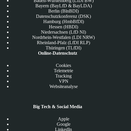
Baden-Württemberg (LfDI BW)
Bayern (BayLfD & BayLDA)
Berlin (BlnBDI)
Datenschutzkonferenz (DSK)
Hamburg (HmbBfDI)
Hessen (HBDI)
Niedersachsen (LfD NI)
Nordrhein-Westfalen (LDI NRW)
Rheinland-Pfalz (LfDI RLP)
Thüringen (TLfDI)
Online-Datenschutz
Cookies
Telemetrie
Tracking
VPN
Websiteanalyse
Big Tech & Social Media
Apple
Google
LinkedIn