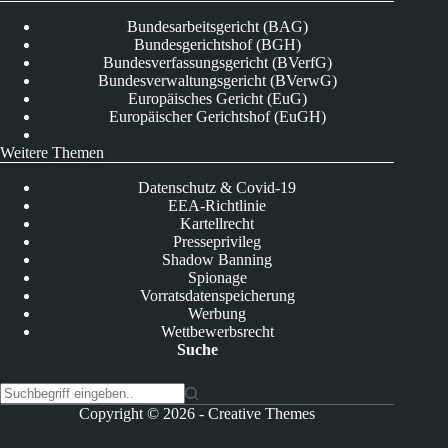
Bundesarbeitsgericht (BAG)
Bundesgerichtshof (BGH)
Bundesverfassungsgericht (BVerfG)
Bundesverwaltungsgericht (BVerwG)
Europäisches Gericht (EuG)
Europäischer Gerichtshof (EuGH)
Weitere Themen
Datenschutz & Covid-19
EEA-Richtlinie
Kartellrecht
Presseprivileg
Shadow Banning
Spionage
Vorratsdatenspeicherung
Werbung
Wettbewerbsrecht
Suche
K
Copyright © 2026 -
Creative Themes
e
i