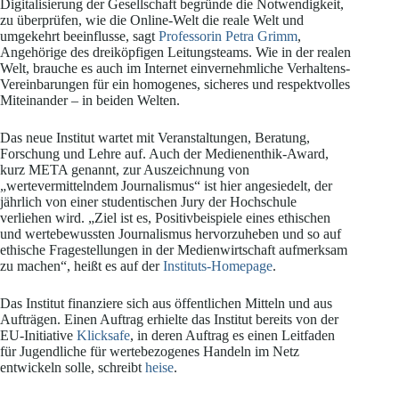
Digitalisierung der Gesellschaft begründe die Notwendigkeit,
zu überprüfen, wie die Online-Welt die reale Welt und
umgekehrt beeinflusse, sagt
Professorin Petra Grimm
,
Angehörige des dreiköpfigen Leitungsteams. Wie in der realen
Welt, brauche es auch im Internet einvernehmliche Verhaltens-
Vereinbarungen für ein homogenes, sicheres und respektvolles
Miteinander – in beiden Welten.
Das neue Institut wartet mit Veranstaltungen, Beratung,
Forschung und Lehre auf. Auch der Medienenthik-Award,
kurz META genannt, zur Auszeichnung von
„wertevermittelndem Journalismus“ ist hier angesiedelt, der
jährlich von einer studentischen Jury der Hochschule
verliehen wird. „Ziel ist es, Positivbeispiele eines ethischen
und wertebewussten Journalismus hervorzuheben und so auf
ethische Fragestellungen in der Medienwirtschaft aufmerksam
zu machen“, heißt es auf der
Instituts-Homepage
.
Das Institut finanziere sich aus öffentlichen Mitteln und aus
Aufträgen. Einen Auftrag erhielte das Institut bereits von der
EU-Initiative
Klicksafe
, in deren Auftrag es einen Leitfaden
für Jugendliche für wertebezogenes Handeln im Netz
entwickeln solle, schreibt
heise
.