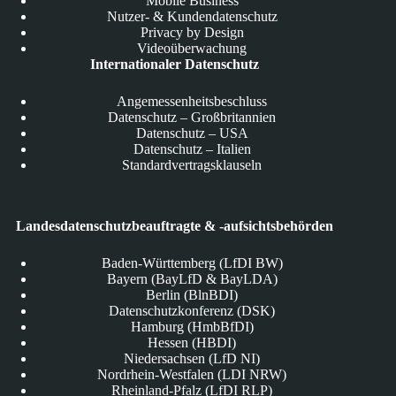
Mobile Business
Nutzer- & Kundendatenschutz
Privacy by Design
Videoüberwachung
Internationaler Datenschutz
Angemessenheitsbeschluss
Datenschutz – Großbritannien
Datenschutz – USA
Datenschutz – Italien
Standardvertragsklauseln
Landesdatenschutzbeauftragte & -aufsichtsbehörden
Baden-Württemberg (LfDI BW)
Bayern (BayLfD & BayLDA)
Berlin (BlnBDI)
Datenschutzkonferenz (DSK)
Hamburg (HmbBfDI)
Hessen (HBDI)
Niedersachsen (LfD NI)
Nordrhein-Westfalen (LDI NRW)
Rheinland-Pfalz (LfDI RLP)