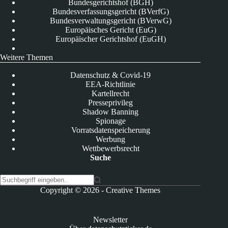
Bundesgerichtshof (BGH)
Bundesverfassungsgericht (BVerfG)
Bundesverwaltungsgericht (BVerwG)
Europäisches Gericht (EuG)
Europäischer Gerichtshof (EuGH)
Weitere Themen
Datenschutz & Covid-19
EEA-Richtlinie
Kartellrecht
Presseprivileg
Shadow Banning
Spionage
Vorratsdatenspeicherung
Werbung
Wettbewerbsrecht
Suche
K
Copyright © 2026 -
Creative Themes
e
i
n
Newsletter
e