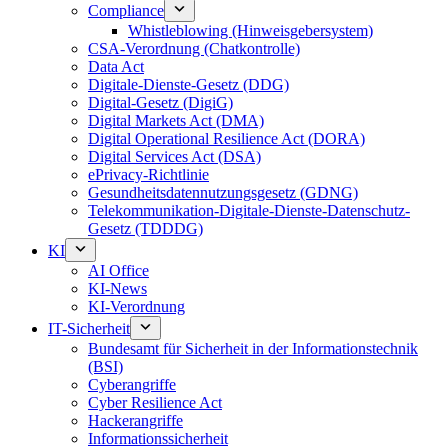
Compliance
Whistleblowing (Hinweisgebersystem)
CSA-Verordnung (Chatkontrolle)
Data Act
Digitale-Dienste-Gesetz (DDG)
Digital-Gesetz (DigiG)
Digital Markets Act (DMA)
Digital Operational Resilience Act (DORA)
Digital Services Act (DSA)
ePrivacy-Richtlinie
Gesundheitsdatennutzungsgesetz (GDNG)
Telekommunikation-Digitale-Dienste-Datenschutz-
Gesetz (TDDDG)
KI
AI Office
KI-News
KI-Verordnung
IT-Sicherheit
Bundesamt für Sicherheit in der Informationstechnik
(BSI)
Cyberangriffe
Cyber Resilience Act
Hackerangriffe
Informationssicherheit