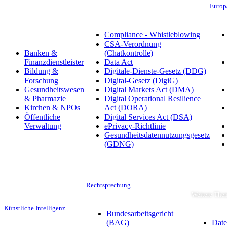
Compliance & Digitale Regulierung
Europ
Branchen
Compliance - Whistleblowing
CSA-Verordnung
Banken &
(Chatkontrolle)
Finanzdienstleister
Data Act
Bildung &
Digitale-Dienste-Gesetz (DDG)
Forschung
Digital-Gesetz (DigiG)
Gesundheitswesen
Digital Markets Act (DMA)
& Pharmazie
Digital Operational Resilience
Kirchen & NPOs
Act (DORA)
Öffentliche
Digital Services Act (DSA)
Verwaltung
ePrivacy-Richtlinie
Gesundheitsdatennutzungsgesetz
(GDNG)
Rechtsprechung
Weitere The
Künstliche Intelligenz
Bundesarbeitsgericht
(BAG)
Date