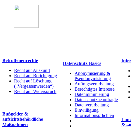
Datenschutz
Betroffenenrechte
Inte
Datenschutz-Basics
Recht auf Auskunft
Anonymisierung &
Recht auf Berichtigung
Pseudonymisierung
Recht auf Löschung
Auftragsverarbeitung
(„Vergessenwerden“)
Berechtigtes Interesse
Recht auf Widerspruch
Datenminimierung
Datenschutzbeauftragte
Datenverarbeitung
Einwilligung
Bußgelder &
Informationspflichten
aufsichtsbehördliche
Land
Maßnahmen
& -a