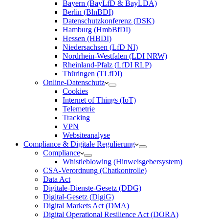
Bayern (BayLfD & BayLDA)
Berlin (BlnBDI)
Datenschutzkonferenz (DSK)
Hamburg (HmbBfDI)
Hessen (HBDI)
Niedersachsen (LfD NI)
Nordrhein-Westfalen (LDI NRW)
Rheinland-Pfalz (LfDI RLP)
Thüringen (TLfDI)
Online-Datenschutz
Cookies
Internet of Things (IoT)
Telemetrie
Tracking
VPN
Websiteanalyse
Compliance & Digitale Regulierung
Compliance
Whistleblowing (Hinweisgebersystem)
CSA-Verordnung (Chatkontrolle)
Data Act
Digitale-Dienste-Gesetz (DDG)
Digital-Gesetz (DigiG)
Digital Markets Act (DMA)
Digital Operational Resilience Act (DORA)