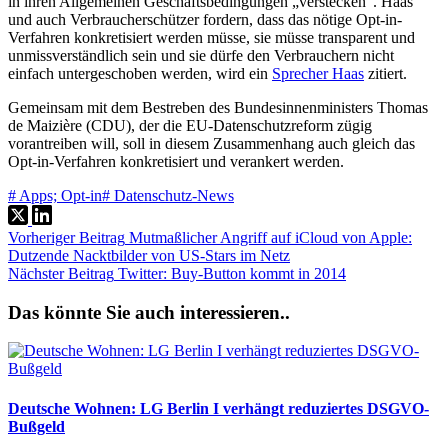
in ihren Allgemeinen Geschäftsbedingungen „verstecken“. Haas
und auch Verbraucherschützer fordern, dass das nötige Opt-in-
Verfahren konkretisiert werden müsse, sie müsse transparent und
unmissverständlich sein und sie dürfe den Verbrauchern nicht
einfach untergeschoben werden, wird ein
Sprecher Haas
zitiert.
Gemeinsam mit dem Bestreben des Bundesinnenministers Thomas
de Maizière (CDU), der die EU-Datenschutzreform zügig
vorantreiben will, soll in diesem Zusammenhang auch gleich das
Opt-in-Verfahren konkretisiert und verankert werden.
#
Apps; Opt-in
#
Datenschutz-News
Vorheriger
Beitrag
Mutmaßlicher Angriff auf iCloud von Apple:
Dutzende Nacktbilder von US-Stars im Netz
Nächster
Beitrag
Twitter: Buy-Button kommt in 2014
Das könnte Sie auch interessieren..
Deutsche Wohnen: LG Berlin I verhängt reduziertes DSGVO-
Bußgeld