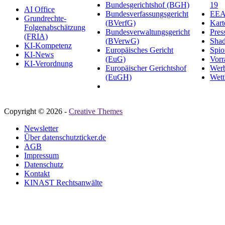
Bundesgerichtshof (BGH)
19
AI Office
Bundesverfassungsgericht
EEA-
Grundrechte-
(BVerfG)
Kart
Folgenabschätzung
Bundesverwaltungsgericht
Pres
(FRIA)
(BVerwG)
Sha
KI-Kompetenz
Europäisches Gericht
Spio
KI-News
(EuG)
Vorr
KI-Verordnung
Europäischer Gerichtshof
Wer
(EuGH)
Wett
Copyright © 2026 -
Creative Themes
Newsletter
Über datenschutzticker.de
AGB
Impressum
Datenschutz
Kontakt
KINAST Rechtsanwälte