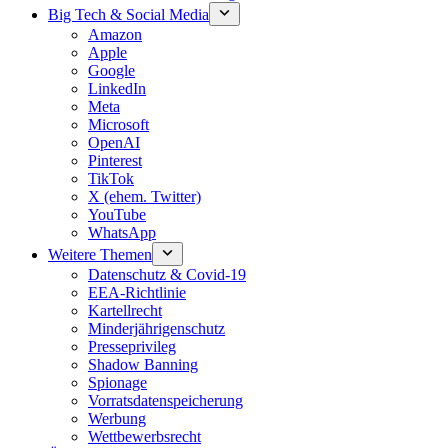
Big Tech & Social Media
Amazon
Apple
Google
LinkedIn
Meta
Microsoft
OpenAI
Pinterest
TikTok
X (ehem. Twitter)
YouTube
WhatsApp
Weitere Themen
Datenschutz & Covid-19
EEA-Richtlinie
Kartellrecht
Minderjährigenschutz
Presseprivileg
Shadow Banning
Spionage
Vorratsdatenspeicherung
Werbung
Wettbewerbsrecht