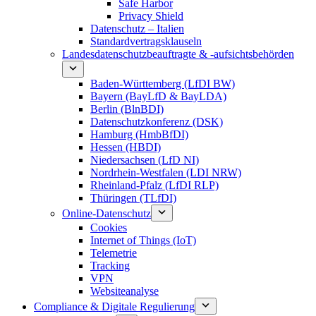
Safe Harbor
Privacy Shield
Datenschutz – Italien
Standardvertragsklauseln
Landesdatenschutzbeauftragte & -aufsichtsbehörden
Baden-Württemberg (LfDI BW)
Bayern (BayLfD & BayLDA)
Berlin (BlnBDI)
Datenschutzkonferenz (DSK)
Hamburg (HmbBfDI)
Hessen (HBDI)
Niedersachsen (LfD NI)
Nordrhein-Westfalen (LDI NRW)
Rheinland-Pfalz (LfDI RLP)
Thüringen (TLfDI)
Online-Datenschutz
Cookies
Internet of Things (IoT)
Telemetrie
Tracking
VPN
Websiteanalyse
Compliance & Digitale Regulierung