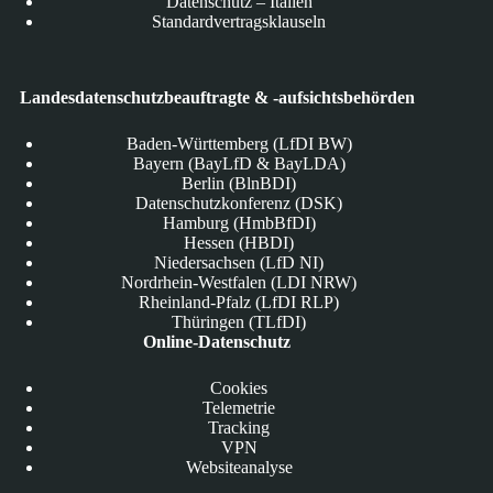
Datenschutz – Italien
Standardvertragsklauseln
Landesdatenschutzbeauftragte & -aufsichtsbehörden
Baden-Württemberg (LfDI BW)
Bayern (BayLfD & BayLDA)
Berlin (BlnBDI)
Datenschutzkonferenz (DSK)
Hamburg (HmbBfDI)
Hessen (HBDI)
Niedersachsen (LfD NI)
Nordrhein-Westfalen (LDI NRW)
Rheinland-Pfalz (LfDI RLP)
Thüringen (TLfDI)
Online-Datenschutz
Cookies
Telemetrie
Tracking
VPN
Websiteanalyse