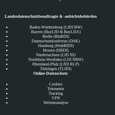
Landesdatenschutzbeauftragte & -aufsichtsbehörden
Baden-Württemberg (LfDI BW)
Bayern (BayLfD & BayLDA)
Berlin (BlnBDI)
Datenschutzkonferenz (DSK)
Hamburg (HmbBfDI)
Hessen (HBDI)
Niedersachsen (LfD NI)
Nordrhein-Westfalen (LDI NRW)
Rheinland-Pfalz (LfDI RLP)
Thüringen (TLfDI)
Online-Datenschutz
Cookies
Telemetrie
Tracking
VPN
Websiteanalyse