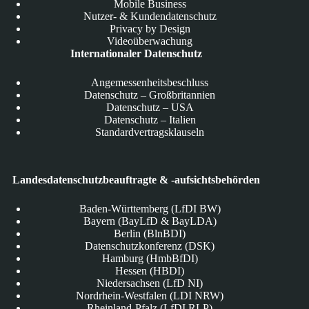
Mobile Business
Nutzer- & Kundendatenschutz
Privacy by Design
Videoüberwachung
Internationaler Datenschutz
Angemessenheitsbeschluss
Datenschutz – Großbritannien
Datenschutz – USA
Datenschutz – Italien
Standardvertragsklauseln
Landesdatenschutzbeauftragte & -aufsichtsbehörden
Baden-Württemberg (LfDI BW)
Bayern (BayLfD & BayLDA)
Berlin (BlnBDI)
Datenschutzkonferenz (DSK)
Hamburg (HmbBfDI)
Hessen (HBDI)
Niedersachsen (LfD NI)
Nordrhein-Westfalen (LDI NRW)
Rheinland-Pfalz (LfDI RLP)