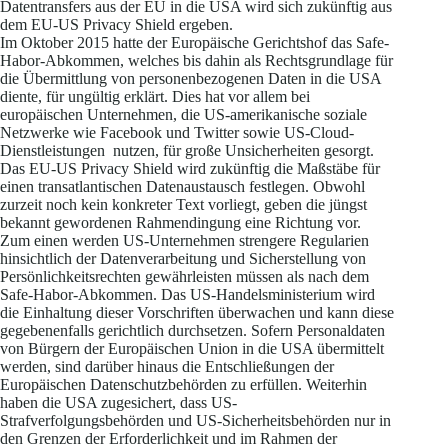
Datentransfers aus der EU in die USA wird sich zukünftig aus
dem EU-US Privacy Shield ergeben.
Im Oktober 2015 hatte der Europäische Gerichtshof das Safe-
Habor-Abkommen, welches bis dahin als Rechtsgrundlage für
die Übermittlung von personenbezogenen Daten in die USA
diente, für ungültig erklärt. Dies hat vor allem bei
europäischen Unternehmen, die US-amerikanische soziale
Netzwerke wie Facebook und Twitter sowie US-Cloud-
Dienstleistungen nutzen, für große Unsicherheiten gesorgt.
Das EU-US Privacy Shield wird zukünftig die Maßstäbe für
einen transatlantischen Datenaustausch festlegen. Obwohl
zurzeit noch kein konkreter Text vorliegt, geben die jüngst
bekannt gewordenen Rahmendingung eine Richtung vor.
Zum einen werden US-Unternehmen strengere Regularien
hinsichtlich der Datenverarbeitung und Sicherstellung von
Persönlichkeitsrechten gewährleisten müssen als nach dem
Safe-Habor-Abkommen. Das US-Handelsministerium wird
die Einhaltung dieser Vorschriften überwachen und kann diese
gegebenenfalls gerichtlich durchsetzen. Sofern Personaldaten
von Bürgern der Europäischen Union in die USA übermittelt
werden, sind darüber hinaus die Entschließungen der
Europäischen Datenschutzbehörden zu erfüllen. Weiterhin
haben die USA zugesichert, dass US-
Strafverfolgungsbehörden und US-Sicherheitsbehörden nur in
den Grenzen der Erforderlichkeit und im Rahmen der