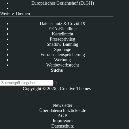
Europäischer Gerichtshof (EuGH)
Weitere Themen
Datenschutz & Covid-19
EEA-Richtlinie
Kartellrecht
Presseprivileg
Shadow Banning
Spionage
Vorratsdatenspeicherung
Werbung
Wettbewerbsrecht
Suche
K
Copyright © 2026 -
Creative Themes
e
i
n
Newsletter
e
Über datenschutzticker.de
E
AGB
r
Impressum
g
Datenschutz