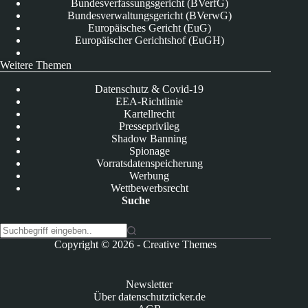
Bundesverfassungsgericht (BVerfG)
Bundesverwaltungsgericht (BVerwG)
Europäisches Gericht (EuG)
Europäischer Gerichtshof (EuGH)
Weitere Themen
Datenschutz & Covid-19
EEA-Richtlinie
Kartellrecht
Presseprivileg
Shadow Banning
Spionage
Vorratsdatenspeicherung
Werbung
Wettbewerbsrecht
Suche
K
Copyright © 2026 -
Creative Themes
e
i
n
Newsletter
e
Über datenschutzticker.de
E