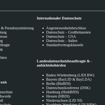
Internationaler Datenschutz
 & Pseudonymisierung
Angemessenheitsbeschluss
itung
Datenschutz – Großbritannien
eresse
Datenschutz – USA
ng
Datenschutz – Italien
ftragte
Standardvertragsklauseln
ng
chten
Landesdatenschutzbeauftragte & -
aufsichtsbehörden
Baden-Württemberg (LfDI BW)
Bayern (BayLfD & BayLDA)
raxis
Berlin (BlnBDI)
Datenschutzkonferenz (DSK)
tenschutz
Hamburg (HmbBfDI)
chwerde
Hessen (HBDI)
all
Niedersachsen (LfD NI)
nschutz
Nordrhein-Westfalen (LDI NRW)