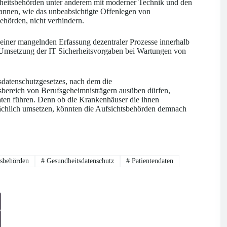
dheitsbehörden unter anderem mit moderner Technik und den
pannen, wie das unbeabsichtigte Offenlegen von
ehörden, nicht verhindern.
h einer mangelnden Erfassung dezentraler Prozesse innerhalb
 Umsetzung der IT Sicherheitsvorgaben bei Wartungen von
datenschutzgesetzes, nach dem die
sbereich von Berufsgeheimnisträgern ausüben dürfen,
aten führen. Denn ob die Krankenhäuser die ihnen
ächlich umsetzen, könnten die Aufsichtsbehörden demnach
tsbehörden
#
Gesundheitsdatenschutz
#
Patientendaten