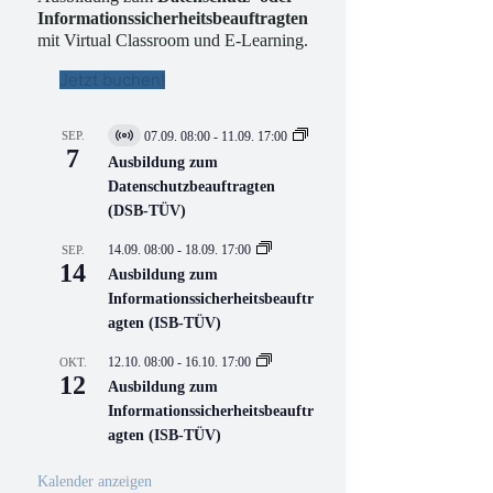
Informationssicherheitsbeauftragten
mit Virtual Classroom und E-Learning.
Jetzt buchen!
SEP.
07.09. 08:00
-
11.09. 17:00
V
7
i
Ausbildung zum
r
Datenschutzbeauftragten
t
(DSB-TÜV)
u
e
l
14.09. 08:00
-
18.09. 17:00
SEP.
l
14
Ausbildung zum
V
Informationssicherheitsbeauftr
e
r
agten (ISB-TÜV)
a
n
12.10. 08:00
-
16.10. 17:00
OKT.
s
12
Ausbildung zum
t
a
Informationssicherheitsbeauftr
l
agten (ISB-TÜV)
t
u
n
Kalender anzeigen