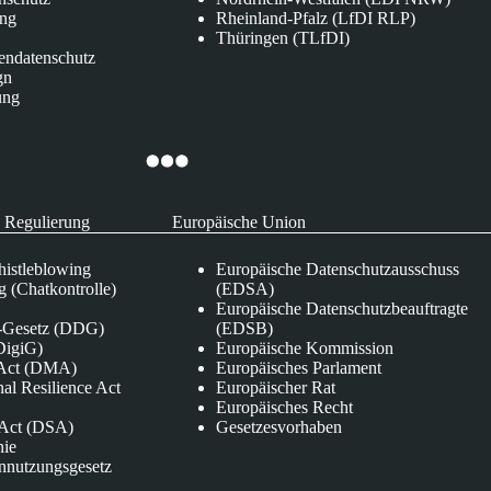
ung
Rheinland-Pfalz (LfDI RLP)
Thüringen (TLfDI)
endatenschutz
gn
ung
 Regulierung
Europäische Union
istleblowing
Europäische Datenschutzausschuss
 (Chatkontrolle)
(EDSA)
Europäische Datenschutzbeauftragte
e-Gesetz (DDG)
(EDSB)
DigiG)
Europäische Kommission
s Act (DMA)
Europäisches Parlament
nal Resilience Act
Europäischer Rat
Europäisches Recht
s Act (DSA)
Gesetzesvorhaben
nie
nnutzungsgesetz