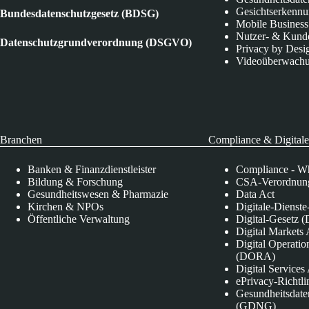
Gesichtserkenn
Bundesdatenschutzgesetz (BDSG)
Mobile Business
Nutzer- & Kund
Datenschutzgrundverordnung (DSGVO)
Privacy by Desi
Videoüberwach
Branchen
Compliance & Digitale
Banken & Finanzdienstleister
Compliance - Wh
Bildung & Forschung
CSA-Verordnung
Gesundheitswesen & Pharmazie
Data Act
Kirchen & NPOs
Digitale-Dienst
Öffentliche Verwaltung
Digital-Gesetz (
Digital Market
Digital Operatio
(DORA)
Digital Service
ePrivacy-Richtli
Gesundheitsdate
(GDNG)