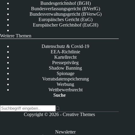
Bundesgerichtshof (BGH)
Bundesverfassungsgericht (BVerfG)
Bundesverwaltungsgericht (BVerwG)
Europäisches Gericht (EuG)
Europäischer Gerichtshof (EuGH)
Weitere Themen
Datenschutz & Covid-19
EEA-Richtlinie
Kartellrecht
Presseprivileg
Shadow Banning
Spionage
Vorratsdatenspeicherung
Werbung
Wettbewerbsrecht
Suche
K
Copyright © 2026 -
Creative Themes
e
i
n
Newsletter