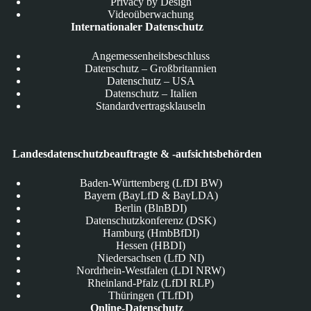
Privacy by Design
Videoüberwachung
Internationaler Datenschutz
Angemessenheitsbeschluss
Datenschutz – Großbritannien
Datenschutz – USA
Datenschutz – Italien
Standardvertragsklauseln
Landesdatenschutzbeauftragte & -aufsichtsbehörden
Baden-Württemberg (LfDI BW)
Bayern (BayLfD & BayLDA)
Berlin (BlnBDI)
Datenschutzkonferenz (DSK)
Hamburg (HmbBfDI)
Hessen (HBDI)
Niedersachsen (LfD NI)
Nordrhein-Westfalen (LDI NRW)
Rheinland-Pfalz (LfDI RLP)
Thüringen (TLfDI)
Online-Datenschutz