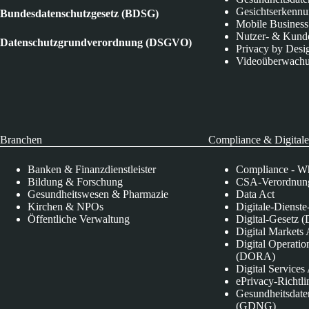
Gesichtserkenn
Bundesdatenschutzgesetz (BDSG)
Mobile Business
Nutzer- & Kund
Datenschutzgrundverordnung (DSGVO)
Privacy by Desi
Videoüberwach
Branchen
Compliance & Digitale
Banken & Finanzdienstleister
Compliance - Wh
Bildung & Forschung
CSA-Verordnung
Gesundheitswesen & Pharmazie
Data Act
Kirchen & NPOs
Digitale-Dienst
Öffentliche Verwaltung
Digital-Gesetz (
Digital Market
Digital Operatio
(DORA)
Digital Service
ePrivacy-Richtli
Gesundheitsdate
(GDNG)