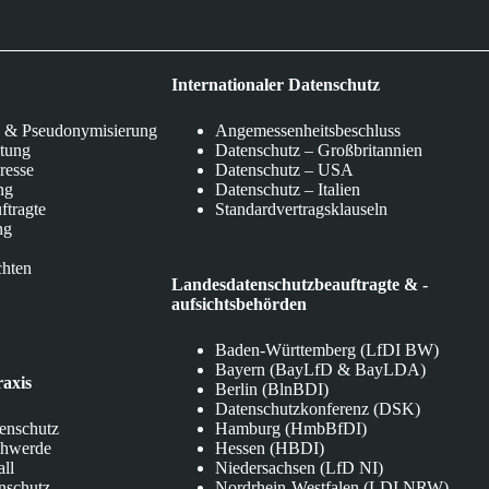
Internationaler Datenschutz
 & Pseudonymisierung
Angemessenheitsbeschluss
itung
Datenschutz – Großbritannien
eresse
Datenschutz – USA
ng
Datenschutz – Italien
ftragte
Standardvertragsklauseln
ng
chten
Landesdatenschutzbeauftragte & -
aufsichtsbehörden
Baden-Württemberg (LfDI BW)
Bayern (BayLfD & BayLDA)
raxis
Berlin (BlnBDI)
Datenschutzkonferenz (DSK)
tenschutz
Hamburg (HmbBfDI)
chwerde
Hessen (HBDI)
all
Niedersachsen (LfD NI)
nschutz
Nordrhein-Westfalen (LDI NRW)