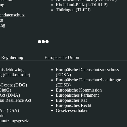
ung
Rheinland-Pfalz (LfDI RLP)
Thüringen (TLfDI)
endatenschutz
gn
ung
 Regulierung
Europäische Union
istleblowing
Europäische Datenschutzausschuss
 (Chatkontrolle)
(EDSA)
Europäische Datenschutzbeauftragte
e-Gesetz (DDG)
(EDSB)
DigiG)
Europäische Kommission
s Act (DMA)
Europäisches Parlament
nal Resilience Act
Europäischer Rat
Europäisches Recht
s Act (DSA)
Gesetzesvorhaben
nie
nnutzungsgesetz