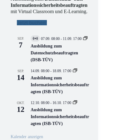
Informationssicherheitsbeauftragten
mit Virtual Classroom und E-Learning.
Jetzt buchen!
SEP.
07.09. 08:00
-
11.09. 17:00
V
7
i
Ausbildung zum
r
Datenschutzbeauftragten
t
(DSB-TÜV)
u
e
l
14.09. 08:00
-
18.09. 17:00
SEP.
l
14
Ausbildung zum
V
Informationssicherheitsbeauftr
e
r
agten (ISB-TÜV)
a
n
12.10. 08:00
-
16.10. 17:00
OKT.
s
12
Ausbildung zum
t
a
Informationssicherheitsbeauftr
l
agten (ISB-TÜV)
t
u
n
Kalender anzeigen