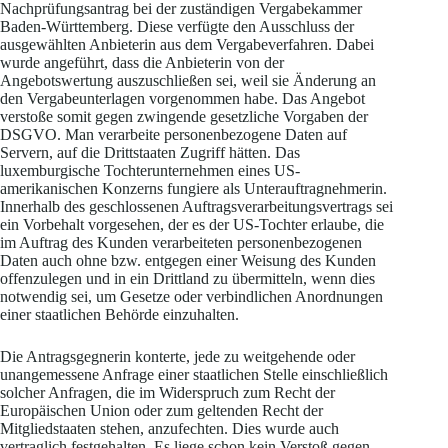
Nachprüfungsantrag bei der zuständigen Vergabekammer
Baden-Württemberg. Diese verfügte den Ausschluss der
ausgewählten Anbieterin aus dem Vergabeverfahren. Dabei
wurde angeführt, dass die Anbieterin von der
Angebotswertung auszuschließen sei, weil sie Änderung an
den Vergabeunterlagen vorgenommen habe. Das Angebot
verstoße somit gegen zwingende gesetzliche Vorgaben der
DSGVO. Man verarbeite personenbezogene Daten auf
Servern, auf die Drittstaaten Zugriff hätten. Das
luxemburgische Tochterunternehmen eines US-
amerikanischen Konzerns fungiere als Unterauftragnehmerin.
Innerhalb des geschlossenen Auftragsverarbeitungsvertrags sei
ein Vorbehalt vorgesehen, der es der US-Tochter erlaube, die
im Auftrag des Kunden verarbeiteten personenbezogenen
Daten auch ohne bzw. entgegen einer Weisung des Kunden
offenzulegen und in ein Drittland zu übermitteln, wenn dies
notwendig sei, um Gesetze oder verbindlichen Anordnungen
einer staatlichen Behörde einzuhalten.
Die Antragsgegnerin konterte, jede zu weitgehende oder
unangemessene Anfrage einer staatlichen Stelle einschließlich
solcher Anfragen, die im Widerspruch zum Recht der
Europäischen Union oder zum geltenden Recht der
Mitgliedstaaten stehen, anzufechten. Dies wurde auch
vertraglich festgehalten. Es liege schon kein Verstoß gegen