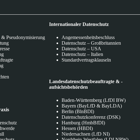
Internationaler Datenschutz
 & Pseudonymisierung
Angemessenheitsbeschluss
itung
Datenschutz – Großbritannien
eresse
Datenschutz – USA
ng
Datenschutz – Italien
ftragte
Standardvertragsklauseln
ng
chten
Landesdatenschutzbeauftragte & -
aufsichtsbehörden
Baden-Württemberg (LfDI BW)
Bayern (BayLfD & BayLDA)
raxis
Berlin (BlnBDI)
Datenschutzkonferenz (DSK)
tenschutz
Hamburg (HmbBfDI)
chwerde
Hessen (HBDI)
all
Niedersachsen (LfD NI)
nschutz
Nordrhein-Westfalen (LDI NRW)