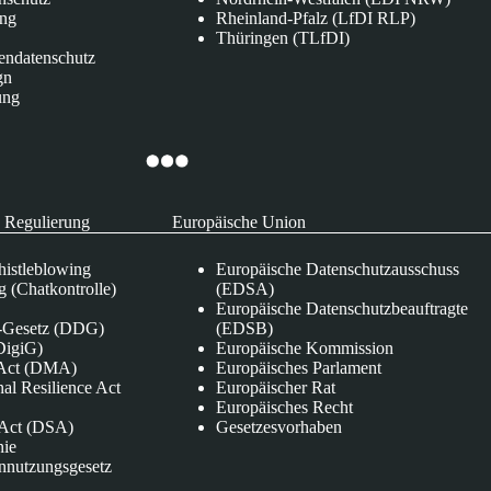
ung
Rheinland-Pfalz (LfDI RLP)
Thüringen (TLfDI)
endatenschutz
gn
ung
 Regulierung
Europäische Union
istleblowing
Europäische Datenschutzausschuss
 (Chatkontrolle)
(EDSA)
Europäische Datenschutzbeauftragte
e-Gesetz (DDG)
(EDSB)
DigiG)
Europäische Kommission
s Act (DMA)
Europäisches Parlament
nal Resilience Act
Europäischer Rat
Europäisches Recht
s Act (DSA)
Gesetzesvorhaben
nie
nnutzungsgesetz