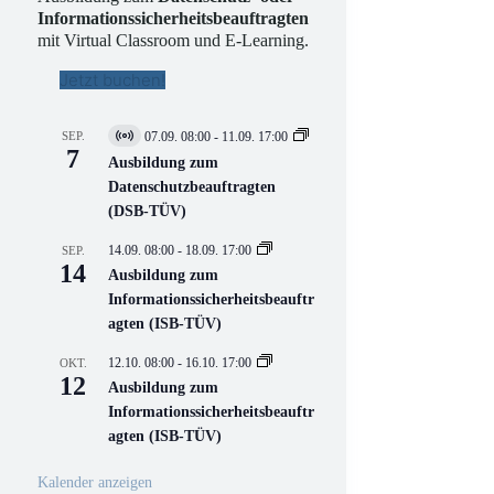
Informationssicherheitsbeauftragten
mit Virtual Classroom und E-Learning.
Jetzt buchen!
SEP.
07.09. 08:00
-
11.09. 17:00
V
7
i
Ausbildung zum
r
Datenschutzbeauftragten
t
(DSB-TÜV)
u
e
l
14.09. 08:00
-
18.09. 17:00
SEP.
l
14
Ausbildung zum
V
Informationssicherheitsbeauftr
e
r
agten (ISB-TÜV)
a
n
12.10. 08:00
-
16.10. 17:00
OKT.
s
12
Ausbildung zum
t
a
Informationssicherheitsbeauftr
l
agten (ISB-TÜV)
t
u
n
Kalender anzeigen