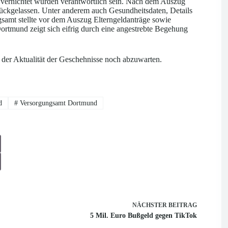
 vernichtet wurden verantwortlich sein. Nach dem Auszug
ckgelassen. Unter anderem auch Gesundheitsdaten, Details
samt stellte vor dem Auszug Elterngeldanträge sowie
rtmund zeigt sich eifrig durch eine angestrebte Begehung
 der Aktualität der Geschehnisse noch abzuwarten.
d
#
Versorgungsamt Dortmund
NÄCHSTER
BEITRAG
5 Mil. Euro Bußgeld gegen TikTok