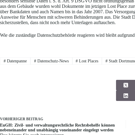
besonders sensible Daten i. S. d. Art. 9 DSGVO nicht ordnungsgemäß
aus dem Gebäude wurden wohl Dokumente im jetzigen Lost Place zurü
über Bankdaten und auch Namen bis in das Jahr 2007. Das Versorgung
Ausweise für Menschen mit schweren Behinderungen aus. Die Stadt Do
sicherzustellen, dass nicht noch mehr Unterlagen auftauchen.
Wie die zuständige Datenschutzbehörde reagieren wird bleibt aufgrund
#
Datenpanne
#
Datenschutz-News
#
Lost Places
#
Stadt Dortmun
VORHERIGER
BEITRAG
EuGH: Zivil- und verwaltungsrechtliche Rechtsbehelfe können
nebeneinander und unabhängig voneinander eingelegt werden