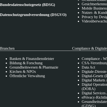
Gesichtserkenn
Bundesdatenschutzgesetz (BDSG)
Mobile Business
Nutzer- & Kund
Datenschutzgrundverordnung (DSGVO)
Privacy by Desi
Videoüberwach
Branchen
Compliance & Digitale
Banken & Finanzdienstleister
Compliance - Wh
Bildung & Forschung
CSA-Verordnung
Gesundheitswesen & Pharmazie
Data Act
Kirchen & NPOs
Digitale-Dienst
Öffentliche Verwaltung
Digital-Gesetz (
Digital Market
Digital Operatio
(DORA)
Digital Service
ePrivacy-Richtli
Gesundheitsdate
(GDNG)