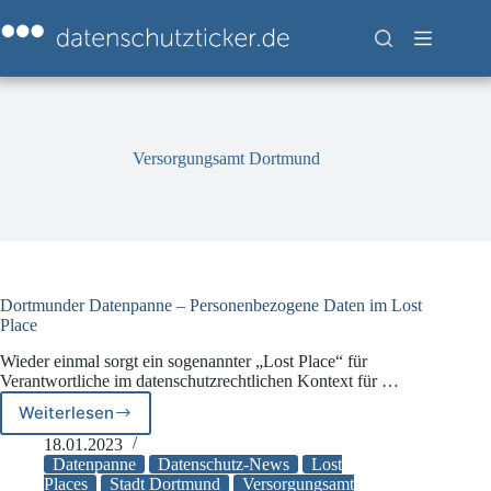
Zum
Inhalt
springen
Versorgungsamt Dortmund
Dortmunder Datenpanne – Personenbezogene Daten im Lost
Place
Wieder einmal sorgt ein sogenannter „Lost Place“ für
Verantwortliche im datenschutzrechtlichen Kontext für …
Weiterlesen
Dortmunder
Datenpanne
18.01.2023
–
Datenpanne
Datenschutz-News
Lost
Personenbezogene
Places
Stadt Dortmund
Versorgungsamt