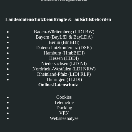
Landesdatenschutzbeauftragte & -aufsichtsbehörden
Baden-Württemberg (LfDI BW)
Bayern (BayLfD & BayLDA)
Berlin (BlnBDI)
Datenschutzkonferenz (DSK)
Hamburg (HmbBfDI)
Hessen (HBDI)
Niedersachsen (LfD NI)
Nordrhein-Westfalen (LDI NRW)
Rheinland-Pfalz (LfDI RLP)
Thüringen (TLfDI)
Online-Datenschutz
Cookies
Telemetrie
Tracking
VPN
Websiteanalyse