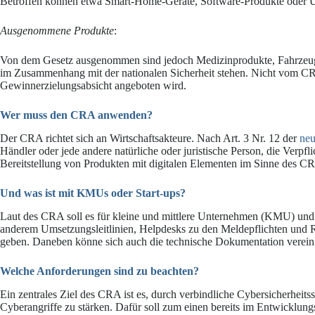
Betroffen können etwa Smart-Home-Geräte, Software-Produkte oder Un
Ausgenommene Produkte
:
Von dem Gesetz ausgenommen sind jedoch Medizinprodukte, Fahrzeuge, 
im Zusammenhang mit der nationalen Sicherheit stehen. Nicht vom CR
Gewinnerzielungsabsicht angeboten wird.
Wer muss den CRA anwenden?
Der CRA richtet sich an Wirtschaftsakteure. Nach Art. 3 Nr. 12 der
neu
Händler oder jede andere natürliche oder juristische Person, die Verp
Bereitstellung von Produkten mit digitalen Elementen im Sinne des CR
Und was ist mit KMUs oder Start-ups?
Laut des CRA soll es für kleine und mittlere Unternehmen (KMU) und S
anderem Umsetzungsleitlinien, Helpdesks zu den Meldepflichten und 
geben. Daneben könne sich auch die technische Dokumentation verein
Welche Anforderungen sind zu beachten?
Ein zentrales Ziel des CRA ist es, durch verbindliche Cybersicherheit
Cyberangriffe zu stärken. Dafür soll zum einen bereits im Entwicklung