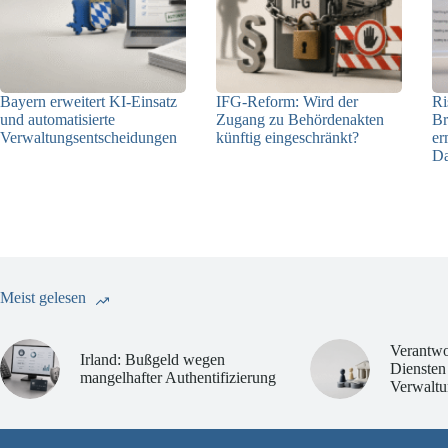
Bayern erweitert KI-Einsatz
IFG-Reform: Wird der
Ri
und automatisierte
Zugang zu Behördenakten
Br
Verwaltungsentscheidungen
künftig eingeschränkt?
er
Da
03.08.2026
03.08.2026
Meist gelesen
Verantwo
Irland: Bußgeld wegen
Diensten
mangelhafter Authentifizierung
Verwaltu