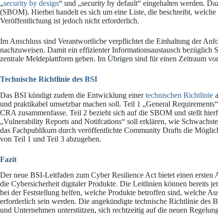
„
security by design
“ und „security by default“ eingehalten werden. Daz
(SBOM). Hierbei handelt es sich um eine Liste, die beschreibt, welch
Veröffentlichung ist jedoch nicht erforderlich.
Im Anschluss sind Verantwortliche verpflichtet die Einhaltung der Anf
nachzuweisen. Damit ein effizienter Informationsaustausch bezüglich S
zentrale Meldeplattform geben. Im Übrigen sind für einen Zeitraum von 
Technische Richtlinie des BSI
Das BSI kündigt zudem die Entwicklung einer
technischen Richtlinie
a
und praktikabel umsetzbar machen soll. Teil 1 „General Requirements“
CRA zusammenfasse. Teil 2 bezieht sich auf die SBOM und stellt hierfü
„Vulnerability Reports and Notifcations“ soll erklären, wie Schwachs
das Fachpublikum durch veröffentlichte Community Drafts die Mögl
von Teil 1 und Teil 3 abzugeben.
Fazit
Der neue BSI-Leitfaden zum Cyber Resilience Act bietet einen ersten
die Cybersicherheit digitaler Produkte. Die Leitlinien können bereits j
bei der Feststellung helfen, welche Produkte betroffen sind, welche
erforderlich sein werden. Die angekündigte technische Richtlinie des
und Unternehmen unterstützen, sich rechtzeitig auf die neuen Regelun