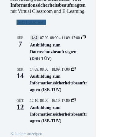
Informationssicherheitsbeauftragten
mit Virtual Classroom und E-Learning.
Jetzt buchen!
SEP.
07.09. 08:00
-
11.09. 17:00
V
7
i
Ausbildung zum
r
Datenschutzbeauftragten
t
(DSB-TÜV)
u
e
l
14.09. 08:00
-
18.09. 17:00
SEP.
l
14
Ausbildung zum
V
Informationssicherheitsbeauftr
e
r
agten (ISB-TÜV)
a
n
12.10. 08:00
-
16.10. 17:00
OKT.
s
12
Ausbildung zum
t
a
Informationssicherheitsbeauftr
l
agten (ISB-TÜV)
t
u
n
Kalender anzeigen