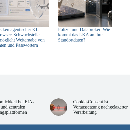
siken agentischer KI-
Polizei und Databroker: Wie
owser: Schwachstelle
kommt das LKA an ihre
möglicht Weitergabe von
Standortdaten?
ten und Passwörtern
21.07.2026
23.07.2026
rtlichkeit bei EfA-
Cookie-Consent ist
 und zentralen
Voraussetzung nachgelagerter
ngsplattformen
Verarbeitung