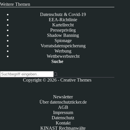
Weitere Themen
Datenschutz & Covid-19
EEA-Richtlinie
Kartellrecht
Presseprivileg
Shadow Banning
Spionage
Vorratsdatenspeicherung
Werbung
Wettbewerbsrecht
Suche
K
Copyright © 2026 -
Creative Themes
e
i
n
Newsletter
e
Über datenschutzticker.de
E
AGB
r
Impressum
g
Datenschutz
e
Kontakt
b
KINAST Rechtsanwälte