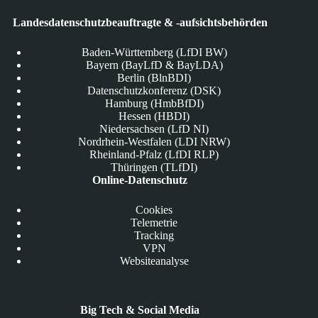
Landesdatenschutzbeauftragte & -aufsichtsbehörden
Baden-Württemberg (LfDI BW)
Bayern (BayLfD & BayLDA)
Berlin (BlnBDI)
Datenschutzkonferenz (DSK)
Hamburg (HmbBfDI)
Hessen (HBDI)
Niedersachsen (LfD NI)
Nordrhein-Westfalen (LDI NRW)
Rheinland-Pfalz (LfDI RLP)
Thüringen (TLfDI)
Online-Datenschutz
Cookies
Telemetrie
Tracking
VPN
Websiteanalyse
Big Tech & Social Media