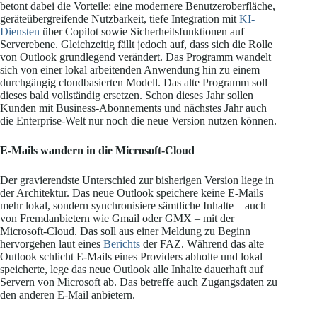
betont dabei die Vorteile: eine modernere Benutzeroberfläche,
geräteübergreifende Nutzbarkeit, tiefe Integration mit
KI-
Diensten
über Copilot sowie Sicherheitsfunktionen auf
Serverebene. Gleichzeitig fällt jedoch auf, dass sich die Rolle
von Outlook grundlegend verändert. Das Programm wandelt
sich von einer lokal arbeitenden Anwendung hin zu einem
durchgängig cloudbasierten Modell. Das alte Programm soll
dieses bald vollständig ersetzen. Schon dieses Jahr sollen
Kunden mit Business-Abonnements und nächstes Jahr auch
die Enterprise-Welt nur noch die neue Version nutzen können.
E-Mails wandern in die Microsoft-Cloud
Der gravierendste Unterschied zur bisherigen Version liege in
der Architektur. Das neue Outlook speichere keine E-Mails
mehr lokal, sondern synchronisiere sämtliche Inhalte – auch
von Fremdanbietern wie Gmail oder GMX – mit der
Microsoft-Cloud. Das soll aus einer Meldung zu Beginn
hervorgehen laut eines
Berichts
der FAZ. Während das alte
Outlook schlicht E-Mails eines Providers abholte und lokal
speicherte, lege das neue Outlook alle Inhalte dauerhaft auf
Servern von Microsoft ab. Das betreffe auch Zugangsdaten zu
den anderen E-Mail anbietern.