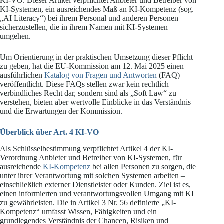
KI-VO. Dieser Artikel verpflichtet Anbieter und Betreiber von
KI-Systemen, ein ausreichendes Maß an KI-Kompetenz (sog.
„AI Literacy“) bei ihrem Personal und anderen Personen
sicherzustellen, die in ihrem Namen mit KI-Systemen
umgehen.
Um Orientierung in der praktischen Umsetzung dieser Pflicht
zu geben, hat die EU-Kommission am 12. Mai 2025 einen
ausführlichen
Katalog von Fragen und Antworten
(FAQ)
veröffentlicht. Diese FAQs stellen zwar kein rechtlich
verbindliches Recht dar, sondern sind als „Soft Law“ zu
verstehen, bieten aber wertvolle Einblicke in das Verständnis
und die Erwartungen der Kommission.
Überblick über Art. 4 KI-VO
Als Schlüsselbestimmung verpflichtet Artikel 4 der KI-
Verordnung Anbieter und Betreiber von KI-Systemen, für
ausreichende
KI-Kompetenz
bei allen Personen zu sorgen, die
unter ihrer Verantwortung mit solchen Systemen arbeiten –
einschließlich externer Dienstleister oder Kunden. Ziel ist es,
einen informierten und verantwortungsvollen Umgang mit KI
zu gewährleisten. Die in Artikel 3 Nr. 56 definierte „KI-
Kompetenz“ umfasst Wissen, Fähigkeiten und ein
grundlegendes Verständnis der Chancen, Risiken und