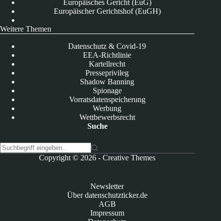
Europäisches Gericht (EuG)
Europäischer Gerichtshof (EuGH)
Weitere Themen
Datenschutz & Covid-19
EEA-Richtlinie
Kartellrecht
Presseprivileg
Shadow Banning
Spionage
Vorratsdatenspeicherung
Werbung
Wettbewerbsrecht
Suche
K
Copyright © 2026 -
Creative Themes
e
i
n
Newsletter
e
Über datenschutzticker.de
E
AGB
r
Impressum
g