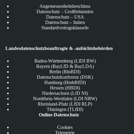
Angemessenheitsbeschluss
Datenschutz – Großbritannien
Datenschutz – USA
Datenschutz – Italien
Standardvertragsklauseln
Landesdatenschutzbeauftragte & -aufsichtsbehörden
Baden-Württemberg (LfDI BW)
Bayern (BayLfD & BayLDA)
Berlin (BlnBDI)
Datenschutzkonferenz (DSK)
Hamburg (HmbBfDI)
Hessen (HBDI)
Niedersachsen (LfD NI)
Nordrhein-Westfalen (LDI NRW)
Rheinland-Pfalz (LfDI RLP)
Thüringen (TLfDI)
Online-Datenschutz
Cookies
Telemetrie