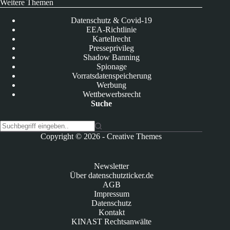
Weitere Themen
Datenschutz & Covid-19
EEA-Richtlinie
Kartellrecht
Presseprivileg
Shadow Banning
Spionage
Vorratsdatenspeicherung
Werbung
Wettbewerbsrecht
Suche
K
Copyright © 2026 -
Creative Themes
e
i
n
Newsletter
e
Über datenschutzticker.de
E
AGB
r
Impressum
g
Datenschutz
e
Kontakt
b
KINAST Rechtsanwälte
n