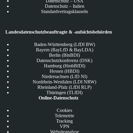
Datenschutz – USA
Datenschutz – Italien
Standardvertragsklauseln
Landesdatenschutzbeauftragte & -aufsichtsbehörden
Baden-Württemberg (LfDI BW)
Bayern (BayLfD & BayLDA)
Berlin (BlnBDI)
Datenschutzkonferenz (DSK)
Hamburg (HmbBfDI)
Hessen (HBDI)
Niedersachsen (LfD NI)
Nordrhein-Westfalen (LDI NRW)
Rheinland-Pfalz (LfDI RLP)
Thüringen (TLfDI)
Online-Datenschutz
Cookies
Telemetrie
Tracking
VPN
Websiteanalyse