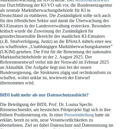
zur Durchführung der KI-VO sah vor, die Bundesnetzagentur
als zentrale Marktüberwachungsbehörde für KI in
Deutschland zu etablieren. Die Zuständigkeit sollte sich auch
für den öffentlichen Sektor und damit die Überwachung des
KI-Einsatzes in der Landesverwaltung erstrecken. Besonders
kritisch wurde die Zuweisung der Zuständigkeit für
grundrechtssensible Bereiche des staatlichen KI-Einsatzes
(z.B. Strafverfolgung, Justiz) an die BNetzA mittels einer neu
zu schaffenden „Unabhängigen Marktüberwachungskammer”
(UKIM) gesehen. Die Frist für die Benennung der nationalen
Marktaufsichtsbehörde ist der 2. August 2025. Der
Referentenentwurf verlor mit der Neuwahl im Februar 2025
an Aktualität. Die Aufgabe liegt nun bei der neuen
Bundesregierung, die Strukturen zügig und rechtskonform zu
schaffen, wobei unklar ist, inwieweit der Entwurf
übernommen wird.
BfDI bald mehr als nur Datenschutzaufsicht?
Die Beteiligung der BfDI, Prof. Dr. Louisa Specht-
Riemenschneider, am hessischen Pilotprojekt fügt sich in ihre
frühere Positionierung ein. In einer
Pressemitteilung
hatte sie
erklärt, bereit zu sein, neue Verantwortlichkeiten zu
übernehmen. Ziel sei dabei Datenschutz und Datennutzung im