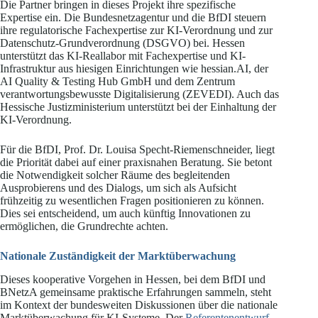
Die Partner bringen in dieses Projekt ihre spezifische
Expertise ein. Die Bundesnetzagentur und die BfDI steuern
ihre regulatorische Fachexpertise zur KI-Verordnung und zur
Datenschutz-Grundverordnung (DSGVO) bei. Hessen
unterstützt das KI-Reallabor mit Fachexpertise und KI-
Infrastruktur aus hiesigen Einrichtungen wie hessian.AI, der
AI Quality & Testing Hub GmbH und dem Zentrum
verantwortungsbewusste Digitalisierung (ZEVEDI). Auch das
Hessische Justizministerium unterstützt bei der Einhaltung der
KI-Verordnung.
Für die BfDI, Prof. Dr. Louisa Specht-Riemenschneider, liegt
die Priorität dabei auf einer praxisnahen Beratung. Sie betont
die Notwendigkeit solcher Räume des begleitenden
Ausprobierens und des Dialogs, um sich als Aufsicht
frühzeitig zu wesentlichen Fragen positionieren zu können.
Dies sei entscheidend, um auch künftig Innovationen zu
ermöglichen, die Grundrechte achten.
Nationale Zuständigkeit der Marktüberwachung
Dieses kooperative Vorgehen in Hessen, bei dem BfDI und
BNetzA gemeinsame praktische Erfahrungen sammeln, steht
im Kontext der bundesweiten Diskussionen über die nationale
Marktüberwachung für KI-Systeme. Der
Referentenentwurf