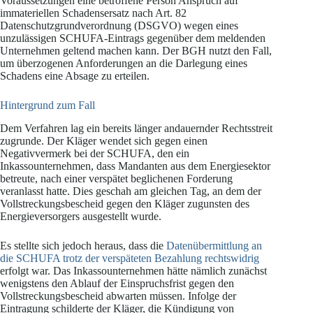
Voraussetzungen eine betroffene Person Anspruch auf
immateriellen Schadensersatz nach Art. 82
Datenschutzgrundverordnung (DSGVO) wegen eines
unzulässigen SCHUFA-Eintrags gegenüber dem meldenden
Unternehmen geltend machen kann. Der BGH nutzt den Fall,
um überzogenen Anforderungen an die Darlegung eines
Schadens eine Absage zu erteilen.
Hintergrund zum Fall
Dem Verfahren lag ein bereits länger andauernder Rechtsstreit
zugrunde. Der Kläger wendet sich gegen einen
Negativvermerk bei der SCHUFA, den ein
Inkassounternehmen, dass Mandanten aus dem Energiesektor
betreute, nach einer verspätet beglichenen Forderung
veranlasst hatte. Dies geschah am gleichen Tag, an dem der
Vollstreckungsbescheid gegen den Kläger zugunsten des
Energieversorgers ausgestellt wurde.
Es stellte sich jedoch heraus, dass die
Datenübermittlung an
die SCHUFA trotz der verspäteten Bezahlung rechtswidrig
erfolgt war. Das Inkassounternehmen hätte nämlich zunächst
wenigstens den Ablauf der Einspruchsfrist gegen den
Vollstreckungsbescheid abwarten müssen. Infolge der
Eintragung schilderte der Kläger, die Kündigung von