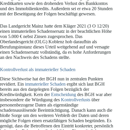
Kreditkarten sowie den drohenden Verlust des Bankkontos
und des Immobilienkredits. Außerdem sei er etwa 20 Stunden
mit der Beseitigung der Folgen beschäftigt gewesen.
Das Landgericht Mainz hatte dem Kläger 2021 (3 O 12/20)
einen immateriellen Schadensersatz in der beachtlichen Höhe
von 5.000 € nebst Zinsen zugesprochen. Das
Oberlandesgericht (OLG) Koblenz hob daraufhin als
Berufungsinstanz dieses Urteil weitgehend auf und versagte
einen Schadensersatz vollständig, da es hohe Anforderungen
an den Nachweis des Schadens stellte.
Kontrollverlust als immaterieller Schaden
Diese Sichtweise hat der BGH nun in zentralen Punkten
revidiert. Ein
immaterieller Schaden
ergibt sich laut BGH
bereits aus den dargelegten Folgen bezüglich der
Kreditwürdigkeit. Kern der
Entscheidung
des BGH war aber
insbesondere die Würdigung des
Kontrollverlusts
über
personenbezogene Daten als eigenständige
schadensauslösende Beeinträchtigung. Danach kann auch die
bloße Sorge um den weiteren Verbleib der Daten und deren
mögliche Folgen einen ersatzfähigen Schaden begründen. Es
genügt, dass die Betroffenen den Eintritt konkreter, persönlich