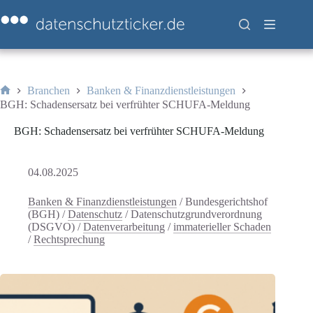
Zum
Inhalt
springen
Branchen
Banken & Finanzdienstleistungen
Start
BGH: Schadensersatz bei verfrühter SCHUFA-Meldung
BGH: Schadensersatz bei verfrühter SCHUFA-Meldung
04.08.2025
Banken & Finanzdienstleistungen
/
Bundesgerichtshof
(BGH)
/
Datenschutz
/
Datenschutzgrundverordnung
(DSGVO)
/
Datenverarbeitung
/
immaterieller Schaden
/
Rechtsprechung