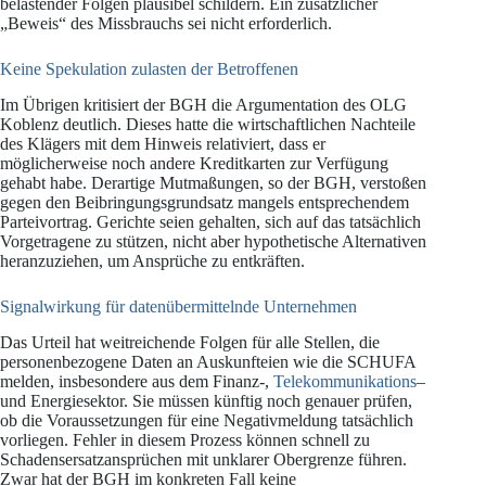
belastender Folgen plausibel schildern. Ein zusätzlicher
„Beweis“ des Missbrauchs sei nicht erforderlich.
Keine Spekulation zulasten der Betroffenen
Im Übrigen kritisiert der BGH die Argumentation des OLG
Koblenz deutlich. Dieses hatte die wirtschaftlichen Nachteile
des Klägers mit dem Hinweis relativiert, dass er
möglicherweise noch andere Kreditkarten zur Verfügung
gehabt habe. Derartige Mutmaßungen, so der BGH, verstoßen
gegen den Beibringungsgrundsatz mangels entsprechendem
Parteivortrag. Gerichte seien gehalten, sich auf das tatsächlich
Vorgetragene zu stützen, nicht aber hypothetische Alternativen
heranzuziehen, um Ansprüche zu entkräften.
Signalwirkung für datenübermittelnde Unternehmen
Das Urteil hat weitreichende Folgen für alle Stellen, die
personenbezogene Daten an Auskunfteien wie die SCHUFA
melden, insbesondere aus dem Finanz-,
Telekommunikations
–
und Energiesektor. Sie müssen künftig noch genauer prüfen,
ob die Voraussetzungen für eine Negativmeldung tatsächlich
vorliegen. Fehler in diesem Prozess können schnell zu
Schadensersatzansprüchen mit unklarer Obergrenze führen.
Zwar hat der BGH im konkreten Fall keine