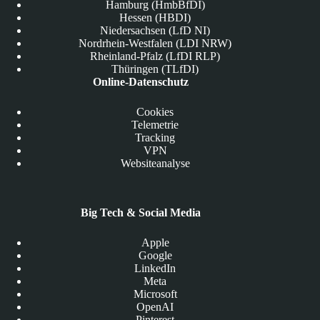
Hamburg (HmbBfDI)
Hessen (HBDI)
Niedersachsen (LfD NI)
Nordrhein-Westfalen (LDI NRW)
Rheinland-Pfalz (LfDI RLP)
Thüringen (TLfDI)
Online-Datenschutz
Cookies
Telemetrie
Tracking
VPN
Websiteanalyse
Big Tech & Social Media
Apple
Google
LinkedIn
Meta
Microsoft
OpenAI
Pinterest