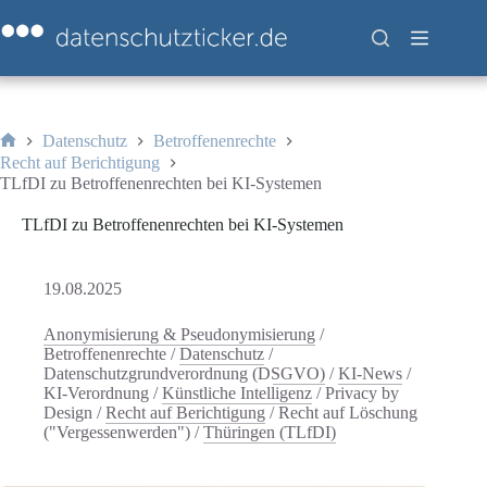
Zum
Inhalt
springen
Datenschutz
Betroffenenrechte
Start
Recht auf Berichtigung
TLfDI zu Betroffenenrechten bei KI-Systemen
TLfDI zu Betroffenenrechten bei KI-Systemen
19.08.2025
Anonymisierung & Pseudonymisierung
/
Betroffenenrechte
/
Datenschutz
/
Datenschutzgrundverordnung (DSGVO)
/
KI-News
/
KI-Verordnung
/
Künstliche Intelligenz
/
Privacy by
Design
/
Recht auf Berichtigung
/
Recht auf Löschung
("Vergessenwerden")
/
Thüringen (TLfDI)