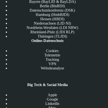
Bayern (BayLfD & BayLDA)
Berlin (BlnBDI)
Datenschutzkonferenz (DSK)
Hamburg (HmbBfDI)
Hessen (HBDI)
Niedersachsen (LfD NI)
Nordrhein-Westfalen (LDI NRW)
Rheinland-Pfalz (LfDI RLP)
Thüringen (TLfDI)
Online-Datenschutz
Cookies
Telemetrie
Tracking
VPN
Websiteanalyse
Big Tech & Social Media
Apple
Google
LinkedIn
Meta