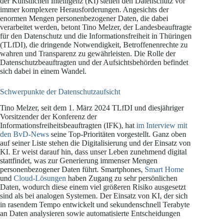
der Künstlichen Intelligenz (KI) stellen den Datenschutz vor
immer komplexere Herausforderungen. Angesichts der
enormen Mengen personenbezogener Daten, die dabei
verarbeitet werden, betont Tino Melzer, der Landesbeauftragte
für den Datenschutz und die Informationsfreiheit in Thüringen
(TLfDI), die dringende Notwendigkeit, Betroffenenrechte zu
wahren und Transparenz zu gewährleisten. Die Rolle der
Datenschutzbeauftragten und der Aufsichtsbehörden befindet
sich dabei in einem Wandel.
Schwerpunkte der Datenschutzaufsicht
Tino Melzer, seit dem 1. März 2024 TLfDI und diesjähriger
Vorsitzender der Konferenz der
Informationsfreiheitsbeauftragten (IFK), hat
im Interview mit
den BvD-News
seine Top-Prioritäten vorgestellt. Ganz oben
auf seiner Liste stehen die Digitalisierung und der Einsatz von
KI. Er weist darauf hin, dass unser Leben zunehmend digital
stattfindet, was zur Generierung immenser Mengen
personenbezogener Daten führt. Smartphones,
Smart Home
und
Cloud-Lösungen
haben Zugang zu sehr persönlichen
Daten, wodurch diese einem viel größeren Risiko ausgesetzt
sind als bei analogen Systemen. Der Einsatz von KI, der sich
in rasendem Tempo entwickelt und sekundenschnell Terabyte
an Daten analysieren sowie automatisierte Entscheidungen