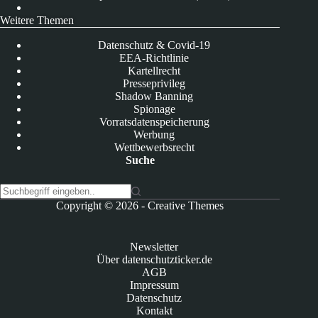
Weitere Themen
Datenschutz & Covid-19
EEA-Richtlinie
Kartellrecht
Presseprivileg
Shadow Banning
Spionage
Vorratsdatenspeicherung
Werbung
Wettbewerbsrecht
Suche
K
Copyright © 2026 -
Creative Themes
e
i
n
Newsletter
e
Über datenschutzticker.de
E
AGB
r
Impressum
g
Datenschutz
e
Kontakt